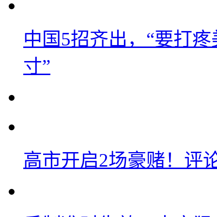
中国5招齐出，“要打
寸”
高市开启2场豪赌！评