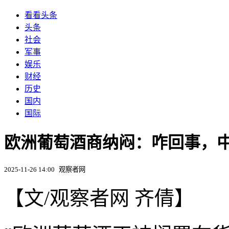
看看头条
头条
社会
军事
娱乐
财经
历史
国内
国际
欧洲葡萄酒商纳闷：咋回事，
2025-11-26 14:00
观察者网
【文/观察者网 齐倩】