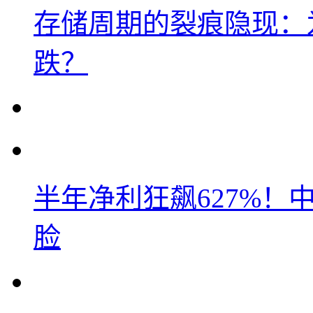
存储周期的裂痕隐现：为
跌？
半年净利狂飙627%
脸