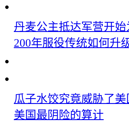
丹麦公主抵达军营开始
200年服役传统如何升
瓜子水饺究竟威胁了美
美国最阴险的算计