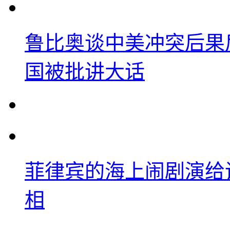
鲁比奥谈中美冲突后果
国被批讲大话
菲律宾的海上闹剧演给
相