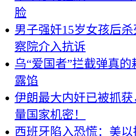
脸
男子强奸15岁女孩后
察院介入抗诉
乌“爱国者”拦截弹真
露馅
伊朗最大内奸已被抓获
量国家机密！
西班牙陷入恐慌：美以搞