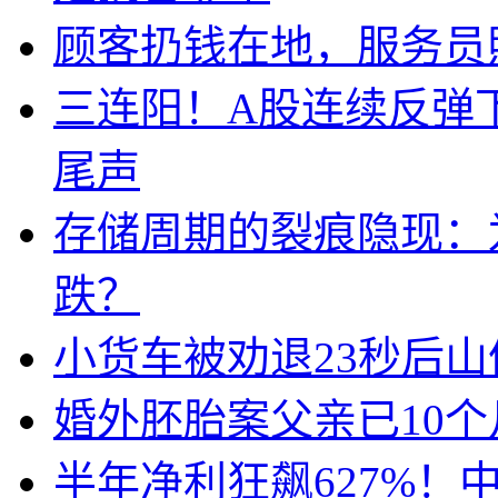
顾客扔钱在地，服务员
三连阳！A股连续反弹下
尾声
存储周期的裂痕隐现：为
跌？
小货车被劝退23秒后山
婚外胚胎案父亲已10
半年净利狂飙627%