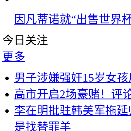
因凡蒂诺就“出售世界杯
今日关注
更多
男子涉嫌强奸15岁女
高市开启2场豪赌！评
李在明批驻韩美军拖延
是找替罪羊