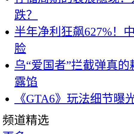
跌？
半年净利狂飙627%
脸
乌“爱国者”拦截弹真
露馅
《GTA6》玩法细节曝
频道精选