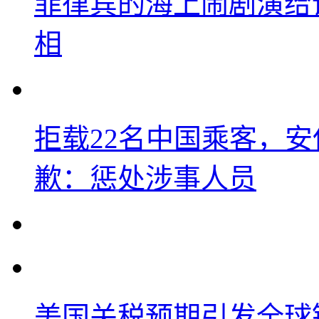
菲律宾的海上闹剧演给
相
拒载22名中国乘客，安
歉：惩处涉事人员
美国关税预期引发全球铜