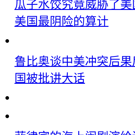
瓜子水饺究竟威胁了美
美国最阴险的算计
鲁比奥谈中美冲突后果
国被批讲大话