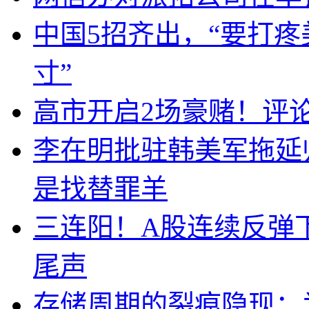
中国5招齐出，“要打
寸”
高市开启2场豪赌！评
李在明批驻韩美军拖延
是找替罪羊
三连阳！A股连续反弹下
尾声
存储周期的裂痕隐现：为