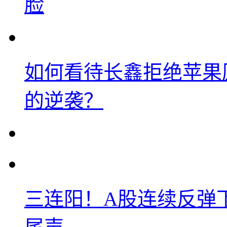
脸
如何看待长鑫拒绝苹果
的逆袭？
三连阳！A股连续反弹下