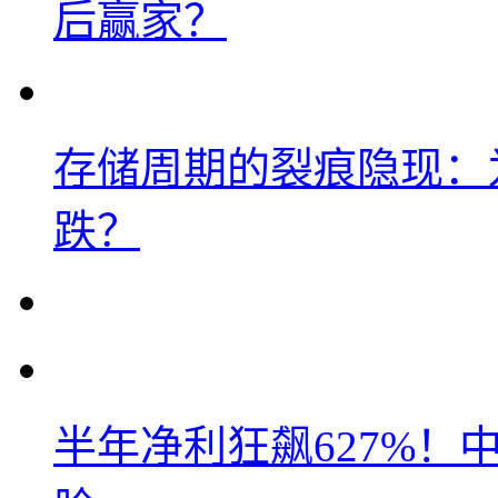
后赢家？
存储周期的裂痕隐现：为
跌？
半年净利狂飙627%