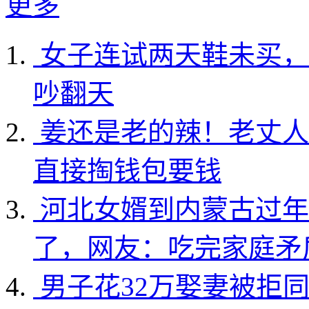
更多
女子连试两天鞋未买，
吵翻天
姜还是老的辣！老丈人
直接掏钱包要钱
河北女婿到内蒙古过年
了，网友：吃完家庭矛
男子花32万娶妻被拒