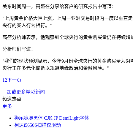
美东时间周一，高盛在分享给客户的研究报告中写道：
"上周黄金价格大幅上涨，上周一亚洲交易时段内一度以垂直走
央行的买入行为相符。"
高盛分析师表示，他观察到全球央行的黄金购买量仍在持续增
分析师们写道：
"我们的现状预测显示，今年9月份全球央行的黄金购买量为64
央行正在多元化储备以规避地缘政治和金融风险。"
1
2
下一页
+
加载更多精彩新闻
频道热点
更多
狮尾咏腿黑体 CJK JP DemiLight字体
柯达i5650S扫描仪驱动