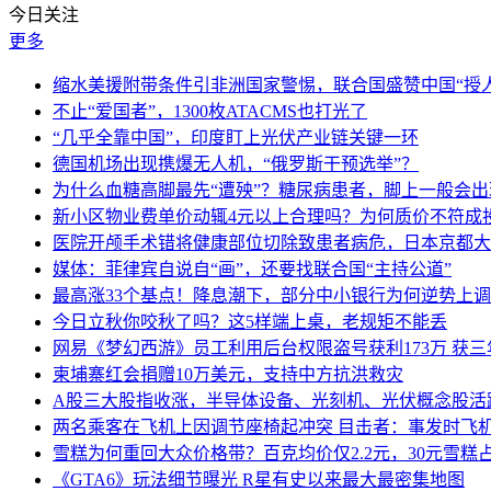
今日关注
更多
缩水美援附带条件引非洲国家警惕，联合国盛赞中国“授人
不止“爱国者”，1300枚ATACMS也打光了
“几乎全靠中国”，印度盯上光伏产业链关键一环
德国机场出现携爆无人机，“俄罗斯干预选举”？
为什么血糖高脚最先“遭殃”？糖尿病患者，脚上一般会
新小区物业费单价动辄4元以上合理吗？为何质价不符成
医院开颅手术错将健康部位切除致患者病危，日本京都大
媒体：菲律宾自说自“画”，还要找联合国“主持公道”
最高涨33个基点！降息潮下，部分中小银行为何逆势上
今日立秋你咬秋了吗？这5样端上桌，老规矩不能丢
网易《梦幻西游》员工利用后台权限盗号获利173万 获三
柬埔寨红会捐赠10万美元，支持中方抗洪救灾
A股三大股指收涨，半导体设备、光刻机、光伏概念股活
两名乘客在飞机上因调节座椅起冲突 目击者：事发时飞
雪糕为何重回大众价格带？百克均价仅2.2元，30元雪糕占比
《GTA6》玩法细节曝光 R星有史以来最大最密集地图