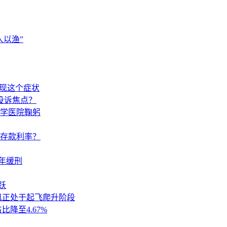
以渔”
出现这个症状
投诉焦点？
学医院鞠躬
调存款利率？
年缓刑
跃
机正处于起飞爬升阶段
降至4.67%