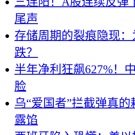
三连阳！A股连续反弹下
尾声
存储周期的裂痕隐现：为
跌？
半年净利狂飙627%
脸
乌“爱国者”拦截弹真
露馅