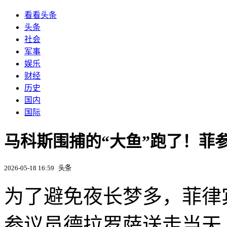
看看头条
头条
社会
军事
娱乐
财经
历史
国内
国际
马科斯围捕的“大鱼”跑了！菲
2026-05-18 16:59
头条
为了避免夜长梦多，菲律
参议员德拉罗萨送走当天