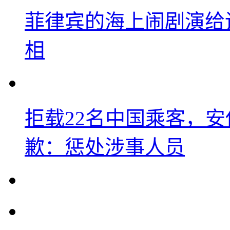
菲律宾的海上闹剧演给
相
拒载22名中国乘客，安
歉：惩处涉事人员