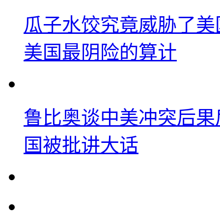
瓜子水饺究竟威胁了美
美国最阴险的算计
鲁比奥谈中美冲突后果
国被批讲大话