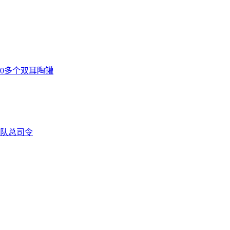
0多个双耳陶罐
队总司令