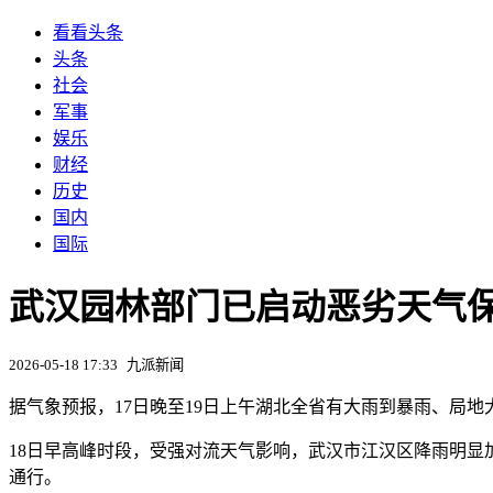
看看头条
头条
社会
军事
娱乐
财经
历史
国内
国际
武汉园林部门已启动恶劣天气保
2026-05-18 17:33
九派新闻
据气象预报，17日晚至19日上午湖北全省有大雨到暴雨、局
18日早高峰时段，受强对流天气影响，武汉市江汉区降雨明显加
通行。