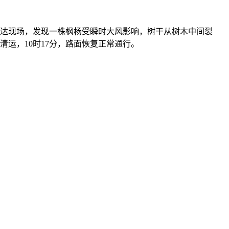
到达现场，发现一株枫杨受瞬时大风影响，树干从树木中间裂
运，10时17分，路面恢复正常通行。