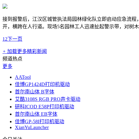
接到报警后，江汉区城管执法局园林绿化队立即启动应急流程，
开，横跨在人行道。现场5名园林工人迅速扯起警示带，对树木
1
2
下一页
+
加载更多精彩新闻
频道热点
更多
AATool
佳博GP1424D打印机驱动
首尔南山体 B字体
艾酷3108S RGB PRO声卡驱动
研科ICOD E58P打印机驱动
首尔南山体 EB字体
佳博GP-58I打印机驱动
XianYuLauncher