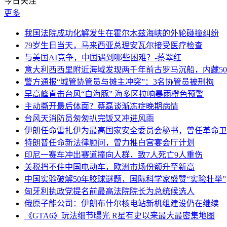
今日关注
更多
我国法院成功化解发生在霍尔木兹海峡的外轮碰撞纠纷
79岁生日当天，马来西亚总理安瓦尔接受医疗检查
与美国AI竞争，中国遇到哪些困难？-蔡翠红
意大利西西里附近海域发现两千年前古罗马沉船，内藏50
警方通报“城管协管员与摊主冲突”：3名协管员被刑拘
早高峰直击台风“白海豚” 海多区拉响暴雨橙色预警
主动撕开最后体面？蔡磊谈渐冻症晚期病情
台风天消防员匆匆扒完饭又冲进风雨
伊朗任命雷扎伊为最高国家安全委员会秘书，曾任革命卫
特朗普任命新法律顾问，曾力推白宫宴会厅计划
印尼一赛车冲出赛道撞向人群，致7人死亡9人重伤
关税挡不住中国电动车，欧洲市场份额升至新高
中国实验破解50年胶球谜题，国际科学家盛赞“实验壮举”
匈牙利执政党提名前最高法院院长为总统候选人
俄原子能公司：伊朗布什尔核电站新机组建设仍在继续
《GTA6》玩法细节曝光 R星有史以来最大最密集地图