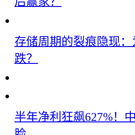
后赢家？
存储周期的裂痕隐现：为
跌？
半年净利狂飙627%
脸