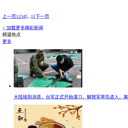
上一页
1
2
3
4
5
...
11
下一页
+
加载更多精彩新闻
频道热点
更多
大陆接到消息，台军正式开始演习，解放军率先进入，美