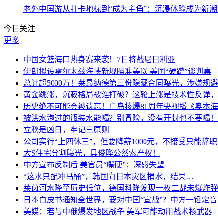
老外中国游从打卡地标到“成为主角”：沉浸体验成为新潮
今日关注
更多
中国女篮海口热身赛来袭！7日将战尼日利亚
伊朗拟设霍尔木兹海峡新规瞄准美以 美国“硬蹭”谈判桌
总计超5000万！莱昂纳德第三份隐藏合同曝光，涉嫌规
黄金跳涨，沉寂格局被谁打破？这轮上涨是技术性反弹，
历史绝不可能会被遗忘！广岛核爆81周年央视播《奥本
被洪水泡过的瓶装水能喝？别冒险，没有开封也不要喝！
立秋是凶日，牢记三原则
公司实行“上四休三”，但要降薪1000元，不接受只能
大S住宅分割曝光，具俊晔公然索产权！
中方宣布反制后 美官员“嘴硬”：深感失望
“这水只配冲马桶”，韩国向日本灾区捐水，结果…
莱茵河水降至历史低位，德国科隆发现一枚二战未爆炸弹
日本白皮书通知全世界，要对中国“宣战”？中方一锤定
美媒：若与中俄爆发地区战争 美军可能动用战术核武器