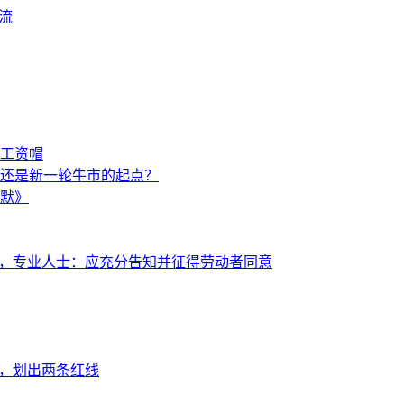
流
避工资帽
还是新一轮牛市的起点？
海默》
辞职，专业人士：应充分告知并征得劳动者同意
音，划出两条红线