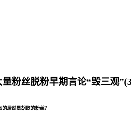
粉丝脱粉早期言论“毁三观”(3
凶的居然是胡歌的粉丝？
。