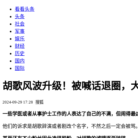
看看头条
头条
社会
军事
娱乐
财经
历史
国内
国际
胡歌风波升级！被喊话退圈，大量
2024-09-29 17:28
搜狐
一些学医或者从事护士工作的人表达了自己的不满，但闹得最
他们的诉求是胡歌辞演或者剧改个名字，不然之后一定会被骂