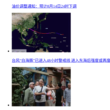
油价调整通知：预计8月14日24时下调
台风“白海豚”已进入48小时警戒线 进入东海后强度或再