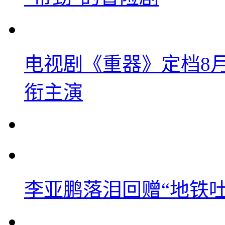
电视剧《重器》定档8
衔主演
李亚鹏落泪回赠“地铁吐血