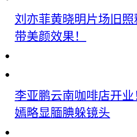
刘亦菲黄晓明片场旧照
带美颜效果！
李亚鹏云南咖啡店开业
嫣略显腼腆躲镜头