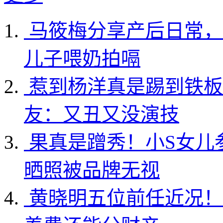
马筱梅分享产后日常，
儿子喂奶拍嗝
惹到杨洋真是踢到铁板
友：又丑又没演技
果真是蹭秀！小S女儿
晒照被品牌无视
黄晓明五位前任近况！