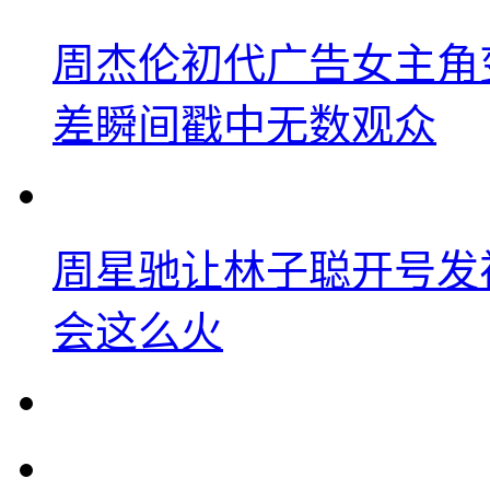
周杰伦初代广告女主角
差瞬间戳中无数观众
周星驰让林子聪开号发
会这么火