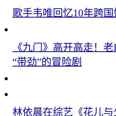
歌手韦唯回忆10年跨
《九门》高开高走！老
“带劲”的冒险剧
林依晨在综艺《花儿与