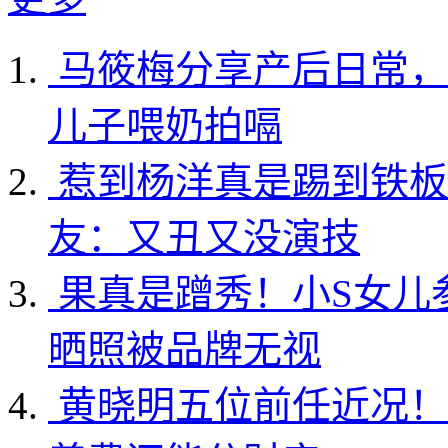
马筱梅分享产后日常，
儿子喂奶拍嗝
惹到杨洋真是踢到铁板
友：又丑又没演技
果真是蹭秀！小S女儿
晒照被品牌无视
黄晓明五位前任近况！