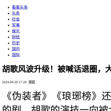
看看头条
头条
社会
军事
娱乐
财经
历史
国内
国际
胡歌风波升级！被喊话退圈，大量
2024-09-29 17:28
搜狐
《伪装者》《琅琊榜》
的剧，胡歌的演技一向被