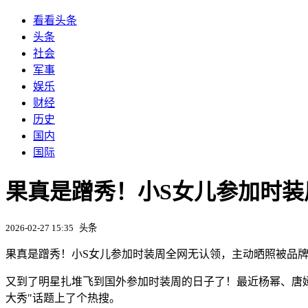
看看头条
头条
社会
军事
娱乐
财经
历史
国内
国际
果真是蹭秀！小S女儿参加时
2026-02-27 15:35
头条
果真是蹭秀！小S女儿参加时装周全网无认领，主动晒照被品
又到了明星扎堆飞到国外参加时装周的日子了！最近杨幂、唐嫣
大秀"话题上了个热搜。