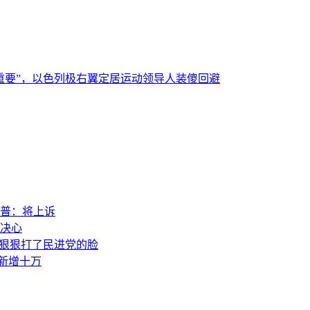
重要”，以色列极右翼定居运动领导人装傻回避
普：将上诉
决心
，狠狠打了民进党的脸
素新增十万