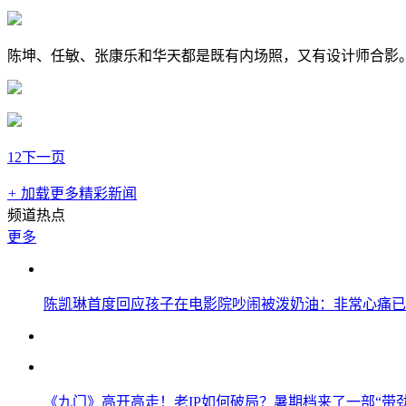
陈坤、任敏、张康乐和华天都是既有内场照，又有设计师合影
1
2
下一页
+
加载更多精彩新闻
频道热点
更多
陈凯琳首度回应孩子在电影院吵闹被泼奶油：非常心痛已
《九门》高开高走！老IP如何破局？暑期档来了一部“带