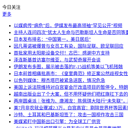
今日关注
更多
以媒疯传“病危”后，伊媒发布最高领袖“罕见公开”视频
主持人连问四次“犹太人生命与巴勒斯坦人生命是否同等
日本发布排名：“中国第一，美日居后”
因凡蒂诺被爆曾与女员工有染，国际足联、欧足联回应
首批家用太阳能设备交付！古巴：感谢中方支持
泽连斯基首访塞尔维亚，与武契奇展开会谈
伊朗发布多图，展示被击落的F-15战机等美以飞机残骸
日本前首相痛批高市：《皇室典范》修正案公然歧视女性
以色列媒体：穆杰塔巴被紧急送医，情况危急
美国上诉法院维持对白宫宴会厅改造项目的暂停令，特朗
越南出版业出了个大案，但不用怀疑他们把红旗扛下去的
两岸圆桌派｜张维为、唐湘龙：陈佩琪大陆行“未失联”
美7月非农就业骤减2.3万，白宫高官：剔除世界杯等因
沙特、土耳其和巴基斯坦签了：攻击一国视作攻击三国
美媒紧盯中国新出口引擎：为全球工厂供货