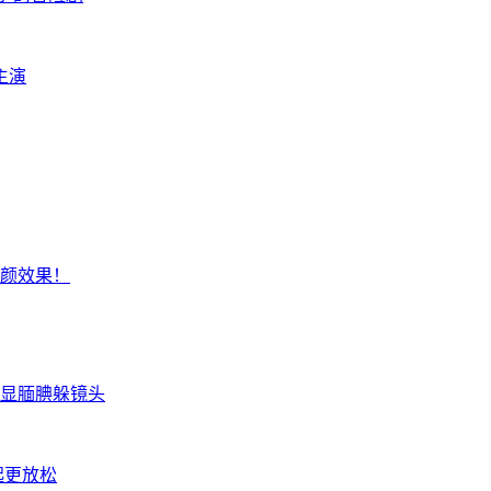
主演
颜效果！
显腼腆躲镜头
起更放松