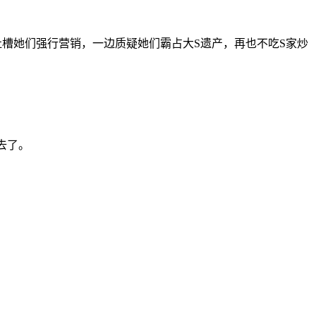
吐槽她们强行营销，一边质疑她们霸占大S遗产，再也不吃S家炒
去了。