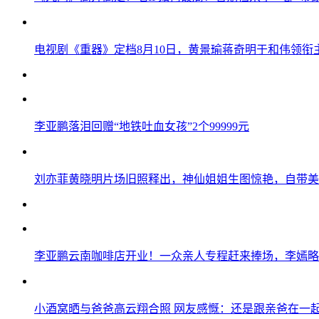
电视剧《重器》定档8月10日，黄景瑜蒋奇明于和伟领衔
李亚鹏落泪回赠“地铁吐血女孩”2个99999元
刘亦菲黄晓明片场旧照释出，神仙姐姐生图惊艳，自带美
李亚鹏云南咖啡店开业！一众亲人专程赶来捧场，李嫣略
小酒窝晒与爸爸高云翔合照 网友感慨：还是跟亲爸在一