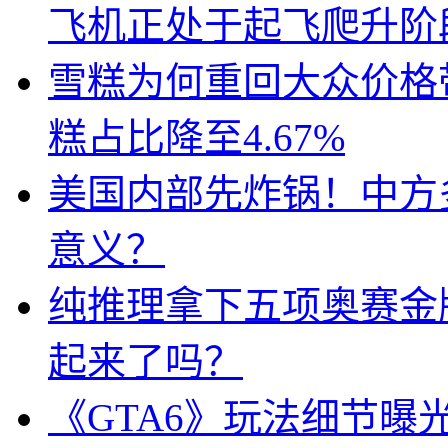
飞机正处于起飞爬升阶
雪糕为何重回大众价格带
糕占比降至4.67%
美国内部先炸锅！中方
意义？
纯推理拿下五项奥赛金牌
起来了吗？
《GTA6》玩法细节曝