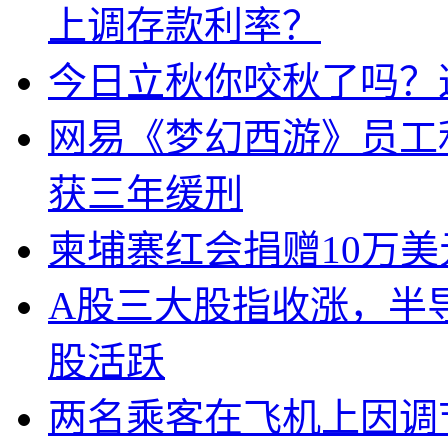
上调存款利率？
今日立秋你咬秋了吗？
网易《梦幻西游》员工
获三年缓刑
柬埔寨红会捐赠10万
A股三大股指收涨，半
股活跃
两名乘客在飞机上因调