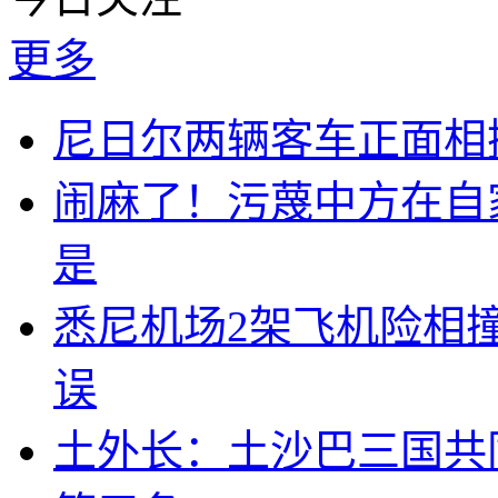
更多
尼日尔两辆客车正面相撞
闹麻了！污蔑中方在自
是
悉尼机场2架飞机险相
误
土外长：土沙巴三国共