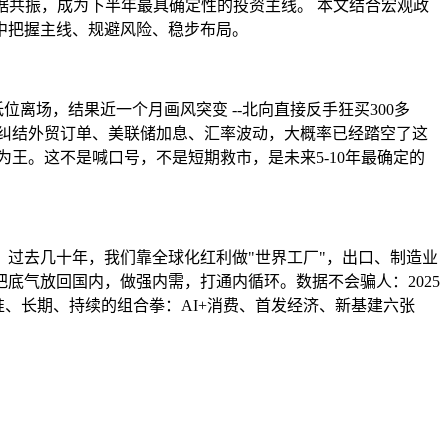
据共振，成为下半年最具确定性的投资主线。 本文结合宏观政
中把握主线、规避风险、稳步布局。
场，结果近一个月画风突变 --北向直接反手狂买300多
纠结外贸订单、美联储加息、汇率波动，大概率已经踏空了这
为王。这不是喊口号，不是短期救市，是未来5-10年最确定的
过去几十年，我们靠全球化红利做"世界工厂"，出口、制造业
底气放回国内，做强内需，打通内循环。数据不会骗人：2025
、长期、持续的组合拳：AI+消费、首发经济、新基建六张