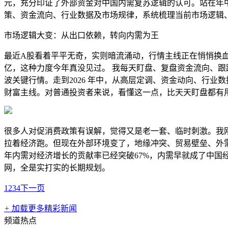
元，充分印证了外部资金对中国内需复苏逻辑的认可。站在年中
策、资金流向、行业数据及市场规律，系统梳理当前市场逻辑
市场逻辑大变：从出口依赖，转向内需为王
最近A股看着平平无奇，实则暗流涌动，行情主线正在悄悄换血
亿，这种力度今年真没见过。 我每天盯盘、复盘资金流向、
波关键行情。走到2026 年中，从高层定调、资金动向、行业
财富主线。对普通投资者来说，看懂这一点，比天天盯盘都有
很多人对促消费政策有误解，觉得又是老一套、临时刺激。我
拉着经济跑。但现在外部环境变了，地缘冲突、贸易壁垒、外需
年内需对经济增长的贡献率已经突破67%，内需早就成了中国
网，全是实打实的长期规划。
1
2
3
4
下一页
+
加载更多精彩新闻
频道热点