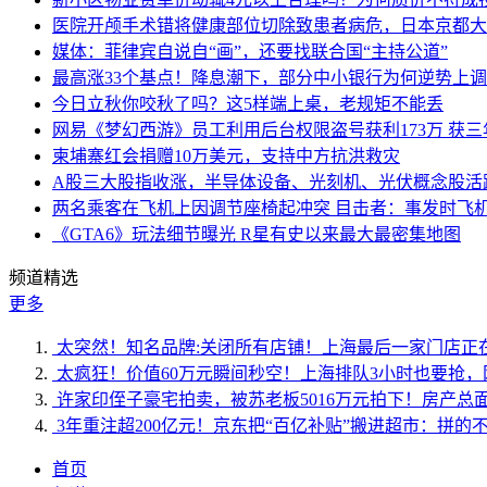
医院开颅手术错将健康部位切除致患者病危，日本京都大
媒体：菲律宾自说自“画”，还要找联合国“主持公道”
最高涨33个基点！降息潮下，部分中小银行为何逆势上
今日立秋你咬秋了吗？这5样端上桌，老规矩不能丢
网易《梦幻西游》员工利用后台权限盗号获利173万 获三
柬埔寨红会捐赠10万美元，支持中方抗洪救灾
A股三大股指收涨，半导体设备、光刻机、光伏概念股活
两名乘客在飞机上因调节座椅起冲突 目击者：事发时飞
《GTA6》玩法细节曝光 R星有史以来最大最密集地图
频道精选
更多
太突然！知名品牌:关闭所有店铺！上海最后一家门店正
太疯狂！价值60万元瞬间秒空！上海排队3小时也要抢，
许家印侄子豪宅拍卖，被苏老板5016万元拍下！房产总面
3年重注超200亿元！京东把“百亿补贴”搬进超市：拼
首页