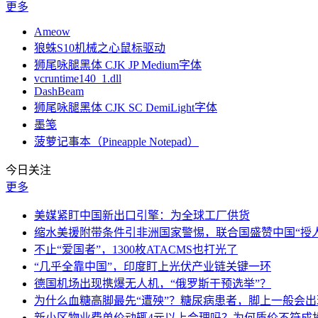
更多
Ameow
狼蛛S10机械之心鼠标驱动
狮尾咏腿黑体 CJK JP Medium字体
vcruntime140_1.dll
DashBeam
狮尾咏腿黑体 CJK SC DemiLight字体
墨笺
菠萝记事本（Pineapple Notepad）
今日关注
更多
美媒紧盯中国新出口引擎：为全球工厂供货
缩水美援附带条件引非洲国家警惕，联合国盛赞中国“授人
不止“爱国者”，1300枚ATACMS也打光了
“几乎全靠中国”，印度盯上光伏产业链关键一环
德国机场出现携爆无人机，“俄罗斯干预选举”？
为什么血糖高脚最先“遭殃”？糖尿病患者，脚上一般会
新小区物业费单价动辄4元以上合理吗？为何质价不符成