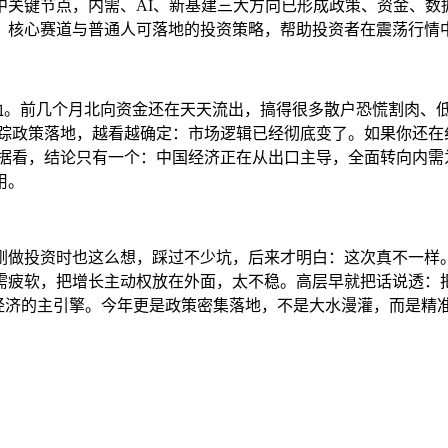
关键节点，内需、AI、新基建三大方向已形成政策、资金、数
、核心赛道与普通人可落地的投资策略，帮助投资者在震荡行情
。前几个月北向资金还在天天流出，搞得很多散户恐慌割肉、低位离
跟踪政策落地，越看越确定：市场逻辑已经彻底变了。如果你还在
数据看，结论只有一个：中国经济正在从出口主导，全面转向内需
用。
刚做投资时也这么想，踩过不少坑，后来才明白：这次真不一样。
疲软，把增长主动权放在外面，太不稳。高层早就把话说透：把
经济的主引擎。今年更是政策密集落地，不是大水漫灌，而是精准