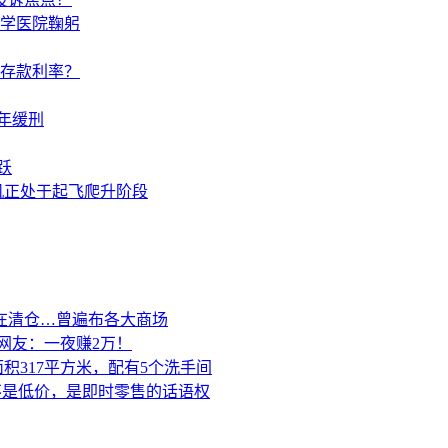
学医院鞠躬
调存款利率？
年缓刑
跃
机正处于起飞爬升阶段
在清仓…曾遍布各大商场
网友：一夜赚2万！
积317平方米，配有5个洗手间
的不是低价，是即时零售的话语权