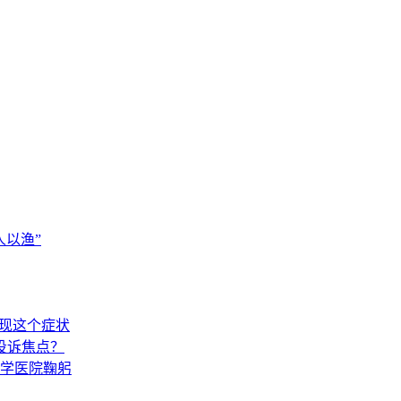
以渔”
出现这个症状
投诉焦点？
学医院鞠躬