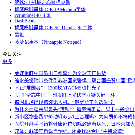
狼蛛S10机械之心鼠标驱动
狮尾咏腿黑体 CJK JP Medium字体
vcruntime140_1.dll
DashBeam
狮尾咏腿黑体 CJK SC DemiLight字体
墨笺
菠萝记事本（Pineapple Notepad）
今日关注
更多
美媒紧盯中国新出口引擎：为全球工厂供货
缩水美援附带条件引非洲国家警惕，联合国盛赞中国“授人
不止“爱国者”，1300枚ATACMS也打光了
“几乎全靠中国”，印度盯上光伏产业链关键一环
德国机场出现携爆无人机，“俄罗斯干预选举”？
为什么血糖高脚最先“遭殃”？糖尿病患者，脚上一般会
新小区物业费单价动辄4元以上合理吗？为何质价不符成
医院开颅手术错将健康部位切除致患者病危，日本京都大
媒体：菲律宾自说自“画”，还要找联合国“主持公道”