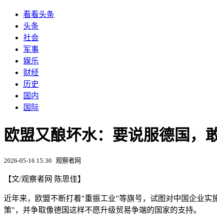
看看头条
头条
社会
军事
娱乐
财经
历史
国内
国际
欧盟又酿坏水：要说服德国，
2026-05-16 15:30
观察者网
【文/观察者网 陈思佳】
近年来，欧盟不断打着"重振工业"等旗号，试图对中国企业实
策"，并争取像德国这样不愿升级贸易争端的国家的支持。