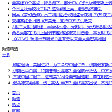
最高涨33个基点！降息潮下，部分中小银行为何逆势上
今日立秋你咬秋了吗？这5样端上桌，老规矩不能丢
网易《梦幻西游》员工利用后台权限盗号获利173万 获三
柬埔寨红会捐赠10万美元，支持中方抗洪救灾
A股三大股指收涨，半导体设备、光刻机、光伏概念股活
两名乘客在飞机上因调节座椅起冲突 目击者：事发时飞
《GTA6》玩法细节曝光 R星有史以来最大最密集地图
频道精选
更多
印度退场，美国进犯，为了争夺中国订单，伊朗俄罗斯
伊朗已举白旗，特朗普却没赢够？最强航母抵达，中方
真被中国打服了，驻韩美军司令向韩国道歉，李在明这
俄乌冲突4周年，伤亡高达180万？最终赢家出现，不是
首页
频道
热点
底部