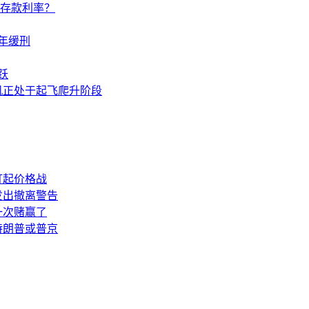
调存款利率？
年缓刑
跃
机正处于起飞爬升阶段
打起价格战
发出撤离警告
一次赌赢了
特朗普或普京