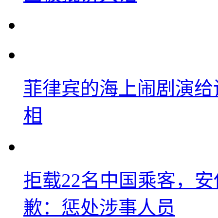
菲律宾的海上闹剧演给
相
拒载22名中国乘客，安
歉：惩处涉事人员