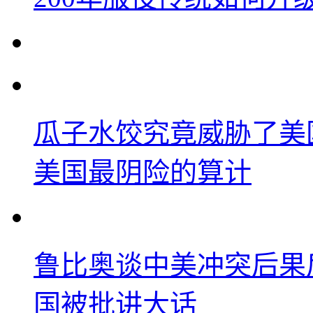
瓜子水饺究竟威胁了美
美国最阴险的算计
鲁比奥谈中美冲突后果
国被批讲大话