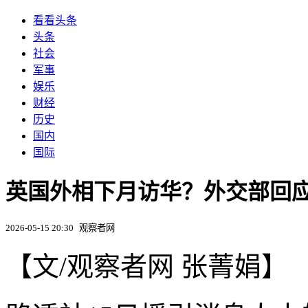
看看头条
头条
社会
军事
娱乐
财经
历史
国内
国际
英国外相下月访华？外交部回
2026-05-15 20:30
观察者网
【文/观察者网 张菁娟】