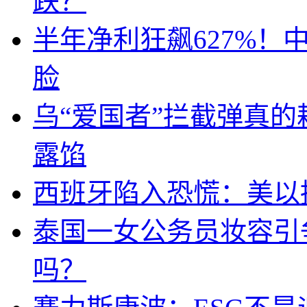
跌？
半年净利狂飙627%
脸
乌“爱国者”拦截弹真
露馅
西班牙陷入恐慌：美以搞
泰国一女公务员妆容引
吗？