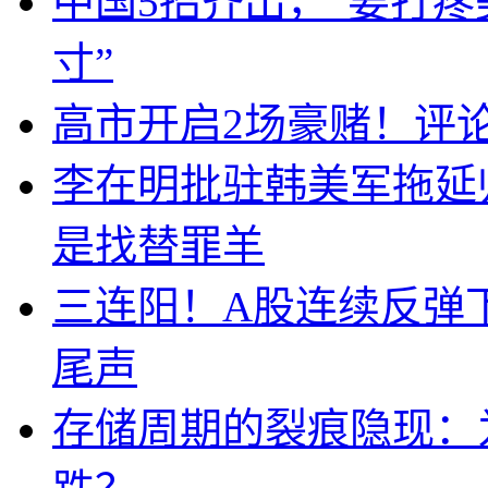
中国5招齐出，“要打
寸”
高市开启2场豪赌！评
李在明批驻韩美军拖延
是找替罪羊
三连阳！A股连续反弹下
尾声
存储周期的裂痕隐现：为