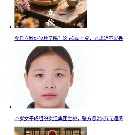
今日立秋你咬秋了吗？这5样端上桌，老规矩不能丢
27岁女子成组织卖淫集团主犯，警方悬赏8万元通缉