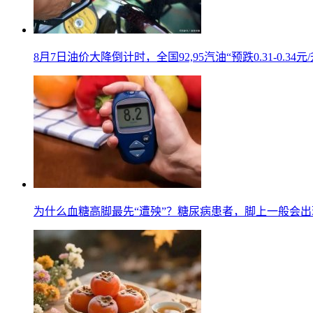
8月7日油价大降倒计时，全国92,95汽油“预跌0.31-0.34
为什么血糖高脚最先“遭殃”？糖尿病患者，脚上一般会