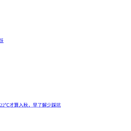
跃
22℃才算入秋，早了解少踩坑