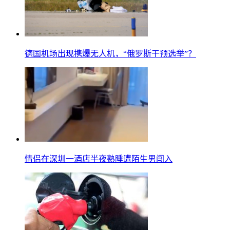
德国机场出现携爆无人机，“俄罗斯干预选举”？
情侣在深圳一酒店半夜熟睡遭陌生男闯入