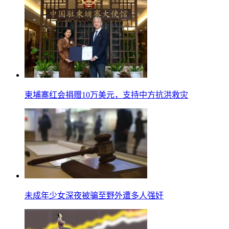
柬埔寨红会捐赠10万美元，支持中方抗洪救灾
未成年少女深夜被骗至野外遭多人强奸