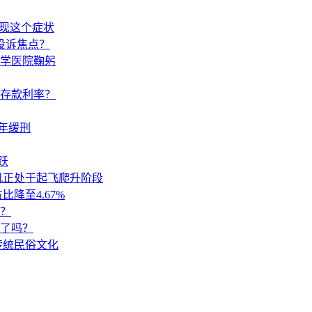
出现这个症状
投诉焦点？
学医院鞠躬
调存款利率？
年缓刑
跃
机正处于起飞爬升阶段
降至4.67%
？
来了吗？
传统民俗文化