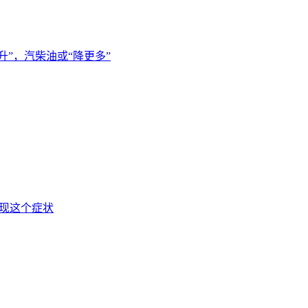
元/升”，汽柴油或“降更多”
出现这个症状