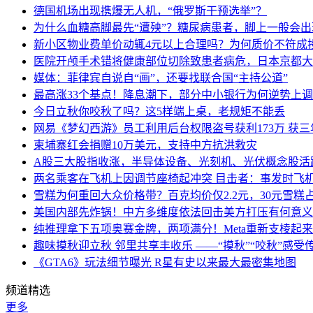
德国机场出现携爆无人机，“俄罗斯干预选举”？
为什么血糖高脚最先“遭殃”？糖尿病患者，脚上一般会
新小区物业费单价动辄4元以上合理吗？为何质价不符成
医院开颅手术错将健康部位切除致患者病危，日本京都大
媒体：菲律宾自说自“画”，还要找联合国“主持公道”
最高涨33个基点！降息潮下，部分中小银行为何逆势上
今日立秋你咬秋了吗？这5样端上桌，老规矩不能丢
网易《梦幻西游》员工利用后台权限盗号获利173万 获三
柬埔寨红会捐赠10万美元，支持中方抗洪救灾
A股三大股指收涨，半导体设备、光刻机、光伏概念股活
两名乘客在飞机上因调节座椅起冲突 目击者：事发时飞
雪糕为何重回大众价格带？百克均价仅2.2元，30元雪糕占比
美国内部先炸锅！中方多维度依法回击美方打压有何意义
纯推理拿下五项奥赛金牌，两项满分！Meta重新支棱起
趣味摸秋迎立秋 邻里共享丰收乐 ——“摸秋”“咬秋”感受
《GTA6》玩法细节曝光 R星有史以来最大最密集地图
频道精选
更多