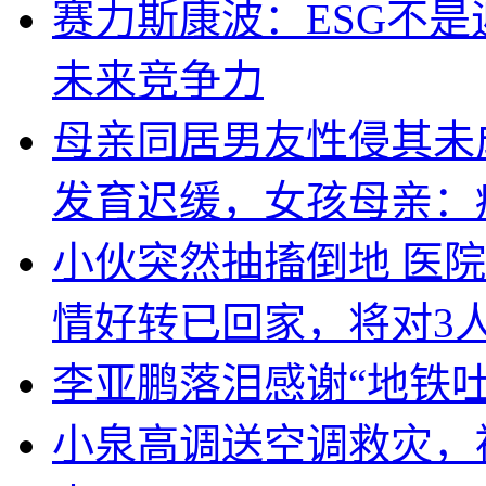
赛力斯康波：ESG不
未来竞争力
母亲同居男友性侵其未
发育迟缓，女孩母亲：
小伙突然抽搐倒地 医
情好转已回家，将对3
李亚鹏落泪感谢“地铁
小泉高调送空调救灾，