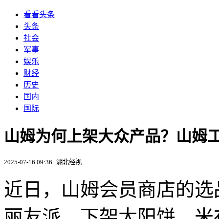
看看头条
头条
社会
军事
娱乐
财经
历史
国内
国际
山姆为何上架大众产品？山姆
2025-07-16 09:36
湖北经视
近日，山姆会员商店的选
丽友派、下架太阳饼、米