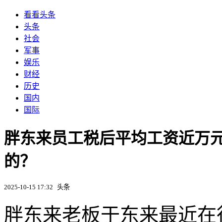
看看头条
头条
社会
军事
娱乐
财经
历史
国内
国际
胖东来员工税后平均工资近万
的？
2025-10-15 17:32
头条
胖东来老板于东来最近在