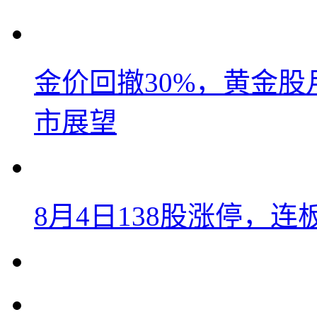
金价回撤30%，黄金股
市展望
8月4日138股涨停，连