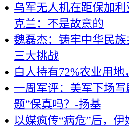
乌军无人机在距保加利
克兰：不是故意的
魏磊杰：铸牢中华民族
三大挑战
白人持有72%农业用
一周军评：美军下场写剧
题”保真吗？-扬基
以媒疯传“病危”后，伊