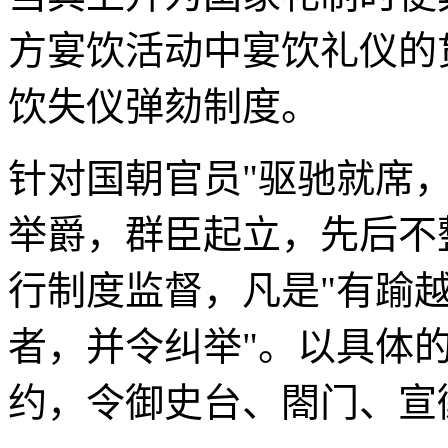
方宴饮活动中宴饮礼仪的
饮失仪弹劾制度。
针对国朝官员"驱驰就席
举爵，群臣起立，先后不
行制度监督，凡是"有踰
者，并令纠举"。以具体
约，令御史台、閤门、宣