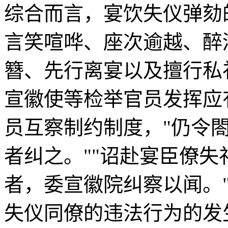
综合而言，宴饮失仪弹劾
言笑喧哗、座次逾越、醉
簪、先行离宴以及擅行私
宣徽使等检举官员发挥应
员互察制约制度，"仍令
者纠之。""诏赴宴臣僚
者，委宣徽院纠察以闻。
失仪同僚的违法行为的发