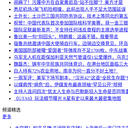
闹麻了！污蔑中方在自家黄岩岛“站不住脚”？美方才是
悉尼机场2架飞机险相撞，此前出现人手不足大范围延误
土外长：土沙巴三国共同防务协议，技术上等同北约第五
祝贺！中国代表队首次参加国际核科学奥赛，获一金三银
国际足联最新发声：不支持任何违反章程的主席选举进程
鲁比奥一句“别回头”，特朗普：这画不错，我要带走
瑙鲁总统邀请中国大使骑自行车，边骑边交换意见，环岛
美国国防部被曝“爱国者”导弹库存不足1700枚，中东战
乌军无人机在距保加利亚天然气管道仅1公里爆炸，乌克
魏磊杰：铸牢中华民族共同体意识，在港台地区面临三大
白人持有72%农业用地，南非为何一直分不好土地？
一周军评：美军下场写剧本，“汉光42”这道“全民生存题”
以媒疯传“病危”后，伊媒发布最高领袖“罕见公开”视频
主持人连问四次“犹太人生命与巴勒斯坦人生命是否同等
《GTA6》玩法细节曝光 R星有史以来最大最密集地图
频道精选
更多