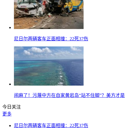
尼日尔两辆客车正面相撞：22死37伤
闹麻了！污蔑中方在自家黄岩岛“站不住脚”？美方才是
今日关注
更多
尼日尔两辆客车正面相撞：22死37伤