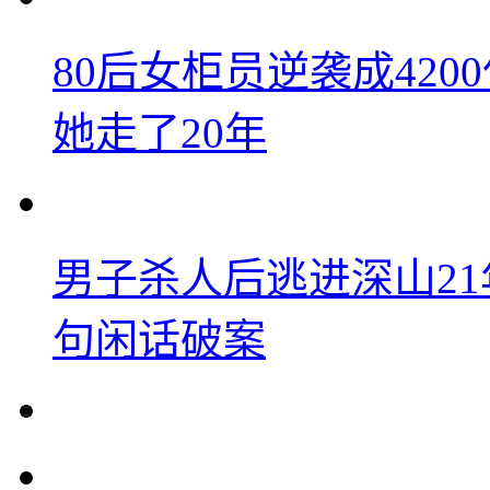
80后女柜员逆袭成42
她走了20年
男子杀人后逃进深山2
句闲话破案