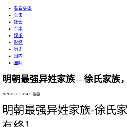
看看头条
头条
社会
军事
娱乐
财经
历史
国内
国际
明朝最强异姓家族—徐氏家族
2026-05-05 16:42
搜狐
明朝最强异姓家族-徐氏
有终！