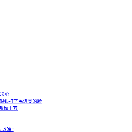
决心
，狠狠打了民进党的脸
素新增十万
以渔”