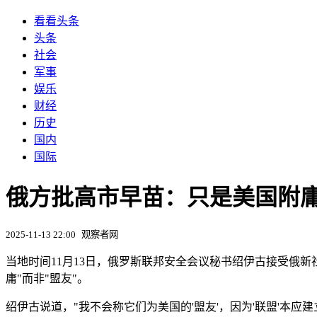
看看头条
头条
社会
军事
娱乐
财经
历史
国内
国际
俄方批高市早苗：只是美国附
2025-11-13 22:00
观察者网
当地时间11月13日，俄罗斯联邦安全会议秘书绍伊古接受俄
庸"而非"盟友"。
绍伊古说道，"我不会称它们为美国的'盟友'，因为'联盟'本