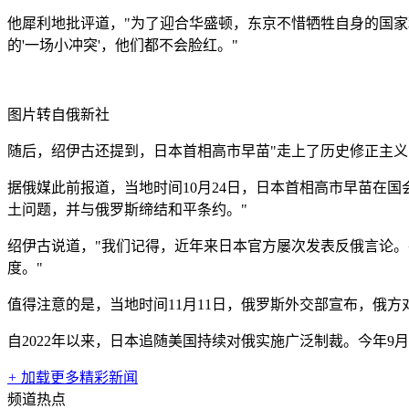
他犀利地批评道，"为了迎合华盛顿，东京不惜牺牲自身的国
的'一场小冲突'，他们都不会脸红。"
图片转自俄新社
随后，绍伊古还提到，日本首相高市早苗"走上了历史修正主义
据俄媒此前报道，当地时间10月24日，日本首相高市早苗在
土问题，并与俄罗斯缔结和平条约。"
绍伊古说道，"我们记得，近年来日本官方屡次发表反俄言论。
度。"
值得注意的是，当地时间11月11日，俄罗斯外交部宣布，俄
自2022年以来，日本追随美国持续对俄实施广泛制裁。今年
+
加载更多精彩新闻
频道热点