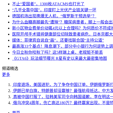
不止“爱国者”，1300枚ATACMS也打光了
“几乎全靠中国”，印度盯上光伏产业链关键一环
德国机场出现携爆无人机，“俄罗斯干预选举”？
为什么血糖高脚最先“遭殃”？糖尿病患者，脚上一般会
新小区物业费单价动辄4元以上合理吗？为何质价不符成
医院开颅手术错将健康部位切除致患者病危，日本京都大
媒体：菲律宾自说自“画”，还要找联合国“主持公道”
最高涨33个基点！降息潮下，部分中小银行为何逆势上
今日立秋你咬秋了吗？这5样端上桌，老规矩不能丢
《GTA6》玩法细节曝光 R星有史以来最大最密集地图
频道精选
更多
印度退场，美国进犯，为了争夺中国订单，伊朗俄罗斯
伊朗已举白旗，特朗普却没赢够？最强航母抵达，中方
真被中国打服了，驻韩美军司令向韩国道歉，李在明这
俄乌冲突4周年，伤亡高达180万？最终赢家出现，不是
首页