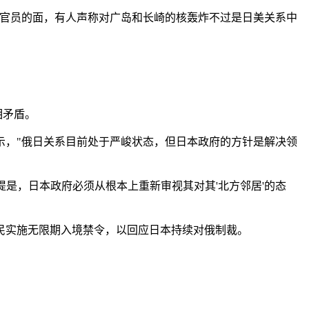
本官员的面，有人声称对广岛和长崎的核轰炸不过是日美关系中
相矛盾。
示，"俄日关系目前处于严峻状态，但日本政府的方针是解决领
提是，日本政府必须从根本上重新审视其对其'北方邻居'的态
国民实施无限期入境禁令，以回应日本持续对俄制裁。