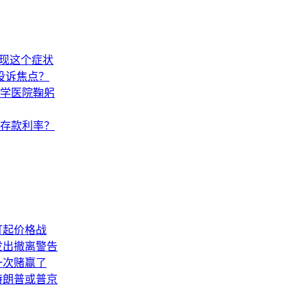
出现这个症状
投诉焦点？
学医院鞠躬
调存款利率？
打起价格战
发出撤离警告
一次赌赢了
特朗普或普京