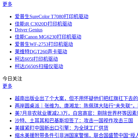
更多
爱普生SureColor T7080打印机驱动
佳能iR C3020D打印机驱动
Driver Genius
佳能Canon MG6230打印机驱动
爱普生WF-2753打印机驱动
莱维特DGT260声卡驱动
柯达605l打印机驱动
柯达i5650S扫描仪驱动
今日关注
更多
越南出版业出了个大案，但不用怀疑他们把红旗扛下去的
两岸圆桌派｜张维为、唐湘龙：陈佩琪大陆行“未失联”
美7月非农就业骤减2.3万，白宫高官：剔除世界杯等因
沙特、土耳其和巴基斯坦签了：攻击一国视作攻击三国
美媒紧盯中国新出口引擎：为全球工厂供货
缩水美援附带条件引非洲国家警惕，联合国盛赞中国“授人