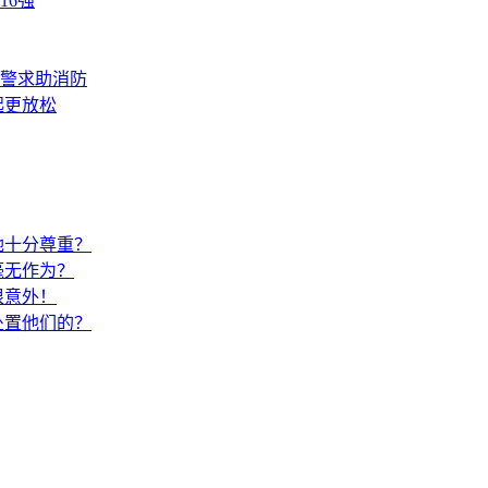
16强
报警求助消防
起更放松
她十分尊重？
毫无作为？
很意外！
处置他们的？