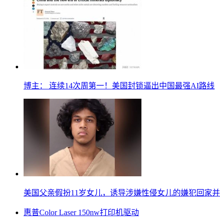
博主： 连续14次周第一！美国封锁逼出中国最强AI路线
美国父亲假扮11岁女儿，诱导涉嫌性侵女儿的嫌犯回家
惠普Color Laser 150nw打印机驱动