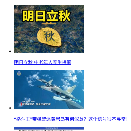
明日立秋 中老年人养生提醒
“格斗王”带弹警巡黄岩岛有何深意？这个信号很不寻常！