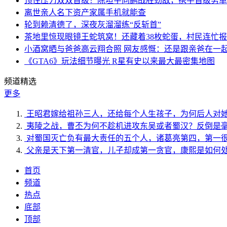
顶住压力双双晋级！陈垣宇向鹏战胜劲敌，携手晋级男单
离世亲人名下资产家属手机就能查
轮到赖清德了，深夜灰溜溜练“反斩首”
茶地里惊现眼镜王蛇筑窝！还藏着38枚蛇蛋，村民连忙
小酒窝晒与爸爸高云翔合照 网友感慨：还是跟亲爸在一
《GTA6》玩法细节曝光 R星有史以来最大最密集地图
频道精选
更多
王昭君嫁给祖孙三人，还给每个人生孩子，为何后人对
夷陵之战，曹丕为何不趁机进攻东吴或者蜀汉？反倒是
对蜀国灭亡负有最大责任的五个人，诸葛亮第四，第一
父亲是天下第一清官，儿子却成第一贪官，康熙是如何
首页
频道
热点
底部
顶部