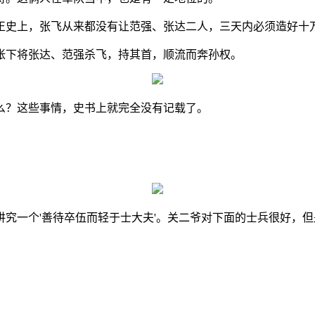
正史上，张飞从来都没有让范强、张达二人，三天内必须造好十
帐下将张达、范强杀飞，持其首，顺流而奔孙权。
么？这些事情，史书上就完全没有记载了。
究一个'善待卒伍而轻于士大夫'。关二爷对下面的士兵很好，