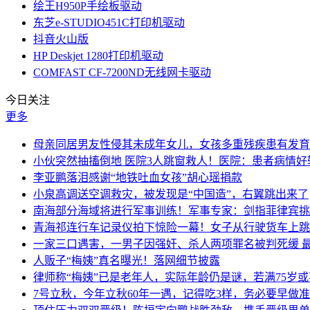
绘王H950P手绘板驱动
东芝e-STUDIO451C打印机驱动
抖音火山版
HP Deskjet 1280打印机驱动
COMFAST CF-7200ND无线网卡驱动
今日关注
更多
母亲同居男友性侵其未成年女儿，女孩多重残疾患有发育
小伙突然抽搐倒地 医院3人跳窗救人！医院：患者病情好
李亚鹏落泪感谢“地铁吐血女孩”胡心瑶捐款
小泉高调送空调救灾，被发现是“中国造”，右翼跳出来了
南海部分海域将进行军事训练！军事专家：剑指菲律宾挑
青海祁连行车记录仪拍下惊险一幕！女子从行驶货车上跳
一家三口遇害，一男子因强奸、杀人两项罪名被判死缓 
人贩子“梅姨”真名曝光！落网细节披露
律师称“梅姨”已是老年人，实际年龄仍是谜，若满75岁
7号立秋，今年立秋60年一遇，记得吃3样，务必要早做