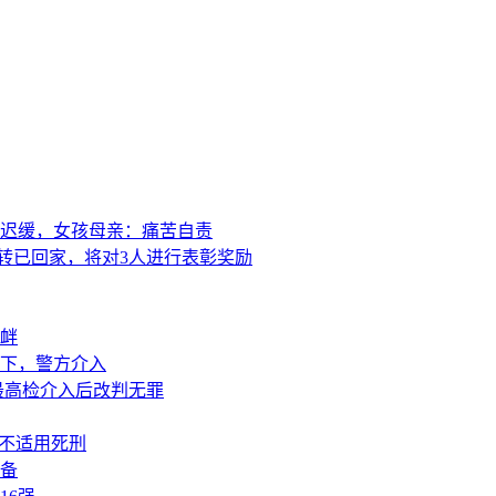
迟缓，女孩母亲：痛苦自责
转已回家，将对3人进行表彰奖励
衅
下，警方介入
最高检介入后改判无罪
或不适用死刑
准备