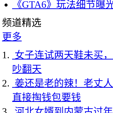
《GTA6》玩法细节曝
频道精选
更多
女子连试两天鞋未买，
吵翻天
姜还是老的辣！老丈人
直接掏钱包要钱
河北女婿到内蒙古过年