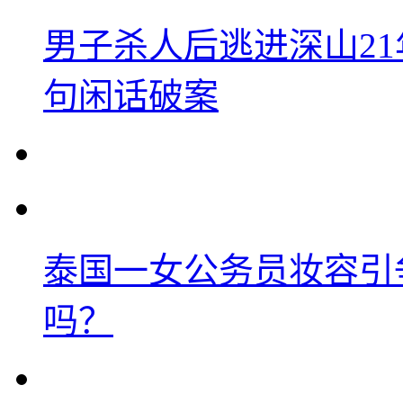
男子杀人后逃进深山2
句闲话破案
泰国一女公务员妆容引
吗？