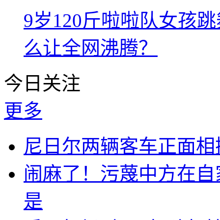
9岁120斤啦啦队女孩
么让全网沸腾？
今日关注
更多
尼日尔两辆客车正面相撞
闹麻了！污蔑中方在自
是