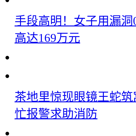
手段高明！女子用漏洞
高达169万元
茶地里惊现眼镜王蛇筑
忙报警求助消防