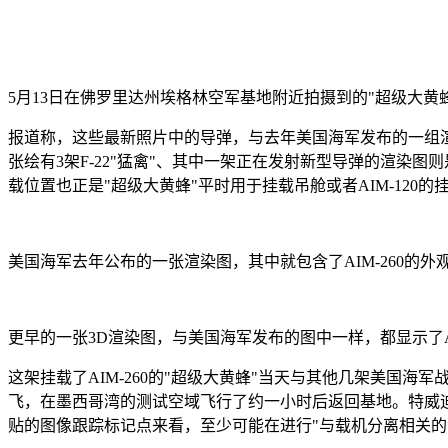
5月13日在佛罗里达州埃格林空军基地附近拍摄到的"超级大
报道称，这些最新照片中的导弹，与去年美国海军发布的一组渲
张绘有3架F-22"猛禽"、其中一架正在发射新型导弹的渲染图则是
载位置也正是"超级大黄蜂"平时用于挂载吊舱或者AIM-12
美国海军去年公布的一张渲染图，其中就包含了AIM-260的外
更早的一张3D渲染图，与美国海军发布的图中一样，都显示了AI
这架挂载了AIM-260的"超级大黄蜂"当天与其他几架美国海军战
飞，在墨西哥湾的测试空域飞行了约一小时后返回基地。特威
贴的图像跟踪标记点来看，至少可能在进行"与载机分离相关的测试