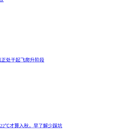
机正处于起飞爬升阶段
22℃才算入秋，早了解少踩坑