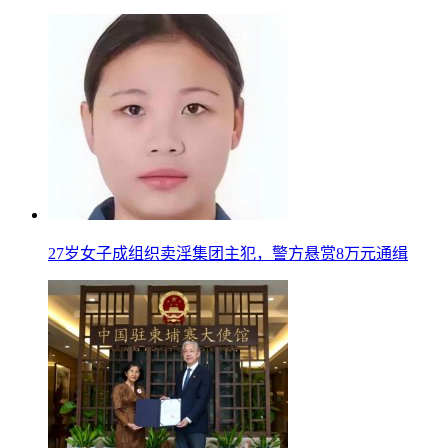
27岁女子成组织卖淫集团主犯，警方悬赏8万元通缉