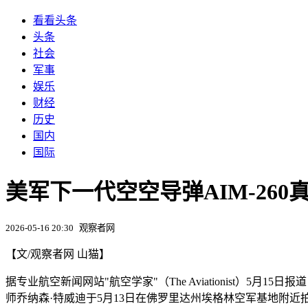
看看头条
头条
社会
军事
娱乐
财经
历史
国内
国际
美军下一代空空导弹AIM-260
2026-05-16 20:30
观察者网
【文/观察者网 山猫】
据专业航空新闻网站"航空学家"（The Aviationist）5月
师乔纳森·特威迪于5月13日在佛罗里达州埃格林空军基地附近拍