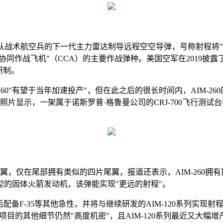
战队战术航空兵的下一代主力雷达制导远程空空导弹，号称射程将"大
协同作战飞机"（CCA）的主要作战弹种。美国空军在2019披露
研制。
-260"有望于当年加速投产"，但在此之后的很长时间内，AIM-
组照片显示，一架属于诺斯罗普·格鲁曼公司的CRJ-700飞行测
的主弹翼，仅在尾部拥有类似的四片尾翼，报道还表示，AIM-260拥
新型的固体火箭发动机，该弹能实现"更远的射程"。
/F，随后配备F-35等其他急性，并将与继续研发的AIM-120系列
于涉及该项目的其他细节仍然"高度机密"，且AIM-120系列最近