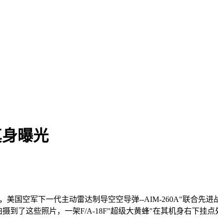
真身曝光
15日报道，美国空军下一代主动雷达制导空空导弹--AIM-260A"联
摄到了这些照片，一架F/A-18F"超级大黄蜂"在其机身右下