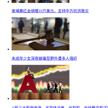
柬埔寨红会捐赠10万美元，支持中方抗洪救灾
未成年少女深夜被骗至野外遭多人强奸
A股三大股指收涨，半导体设备、光刻机、光伏概念股活