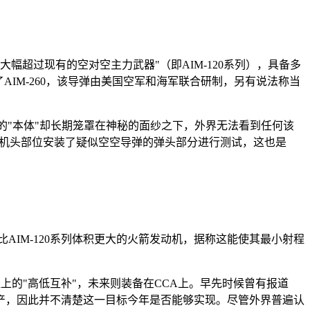
幅超过现有的空对空主力武器"（即AIM-120系列），具备多
了AIM-260，该导弹由美国空军和海军联合研制，另有说法称当
260的"本体"却长期笼罩在神秘的面纱之下，外界无法看到任何该
试台机头部位安装了疑似空空导弹的弹头部分进行测试，这也是
有比AIM-120系列体积更大的火箭发动机，据称这能使其最小射程
实现射程上的"高低互补"，未来则装备在CCA上。早先时候曾有报道
又大幅增产，因此并不清楚这一目标今年是否能够实现。尽管外界普遍认