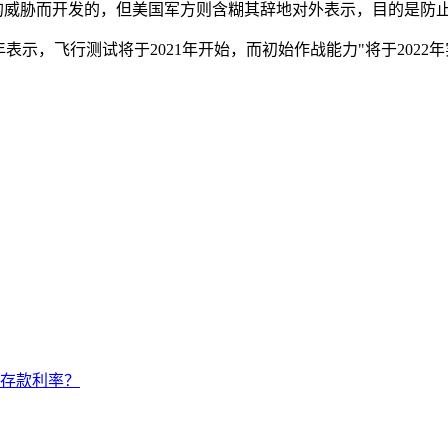
列导弹的威胁而开发的，但美国军方则含糊其辞地对外表示，目的是防止"
年表示，飞行测试将于2021年开始，而初始作战能力"将于202
调存款利率？