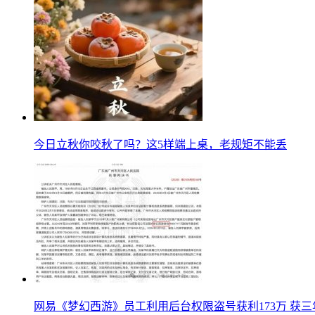
今日立秋你咬秋了吗？这5样端上桌，老规矩不能丢
网易《梦幻西游》员工利用后台权限盗号获利173万 获三