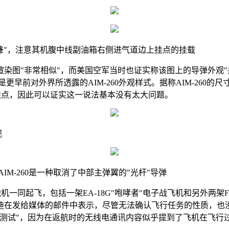
黄蜂"，注意其机腹中线副油箱右侧进气道边上挂点的挂载
染图"非常相似"，而美国空军当时也证实称该图上的导弹外观"
更早前对外界所透露的AIM-260外观样式。据称AIM-260的尺
0的挂点，因此可以证实这一说法基本没有太大问题。
观
M-260是一种取消了中部主弹翼的"光杆"导弹
机一同起飞，包括一架EA-18G"咆哮者"电子战飞机和另外两架F/
迪在发给媒体的邮件中表示，尽管无法确认飞行任务的性质，也
"，因为在返航时的无线电通讯内容似乎提到了飞机在飞行过程中"卸