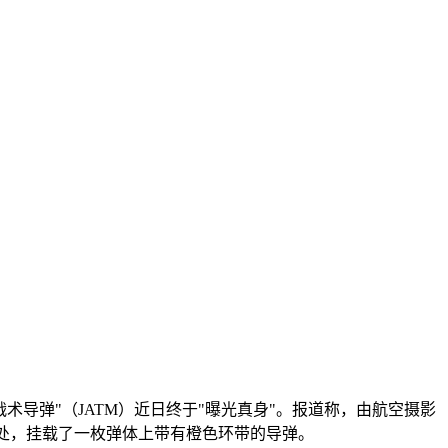
合先进战术导弹"（JATM）近日终于"曝光真身"。报道称，由航空摄影
挂点处，挂载了一枚弹体上带有橙色环带的导弹。