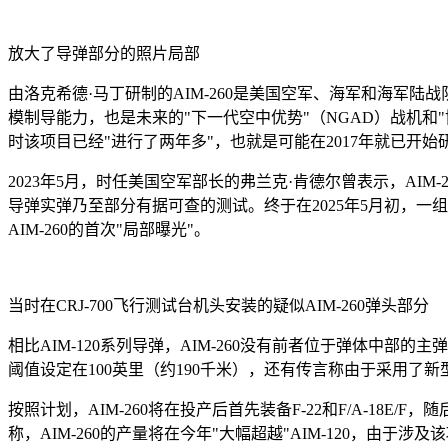
放大了导弹部分的照片局部
由洛克希德·马丁研制的AIM-260是美国空军、海军和海军陆
模制导能力，也是未来的"下一代空中优势"（NGAD）战机和"
时该项目已经"进行了两年多"，也就是可能在2017年就已开始
2023年5月，时任美国空军部长的弗兰克·肯德尔曾表示，AIM
导弹实弹乃至部分有据可查的测试。终于在2025年5月初，一
AIM-260的首次"局部曝光"。
当时在CRJ-700飞行测试台机头安装的疑似AIM-260弹头部分
相比AIM-120系列导弹，AIM-260没有前者位于弹体中部
阈值设定在100英里（约190千米），还有传言称由于采用了
按照计划，AIM-260将在投产后首先装备F-22和F/A-18E
称，AIM-260的产量将在今年"大幅超越"AIM-120，由