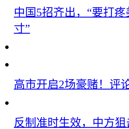
中国5招齐出，“要打
寸”
高市开启2场豪赌！评
反制准时生效，中方狙