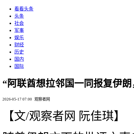
看看头条
头条
社会
军事
娱乐
财经
历史
国内
国际
“阿联酋想拉邻国一同报复伊朗
2026-05-17 07:00
观察者网
【文/观察者网 阮佳琪】