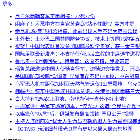
更多
尼日尔两辆客车正面相撞：22死37伤
闹麻了！污蔑中方在自家黄岩岛“站不住脚”？美方才是
悉尼机场2架飞机险相撞，此前出现人手不足大范围延误
土外长：土沙巴三国共同防务协议，技术上等同北约第五
祝贺！中国代表队首次参加国际核科学奥赛，获一金三银
国际足联最新发声：不支持任何违反章程的主席选举进程
鲁比奥一句“别回头”，特朗普：这画不错，我要带走
瑙鲁总统邀请中国大使骑自行车，边骑边交换意见，环岛
美国国防部被曝“爱国者”导弹库存不足1700枚，中东战
乌军无人机在距保加利亚天然气管道仅1公里爆炸，乌克
魏磊杰：铸牢中华民族共同体意识，在港台地区面临三大
白人持有72%农业用地，南非为何一直分不好土地？
一周军评：美军下场写剧本，“汉光42”这道“全民生存题”
以媒疯传“病危”后，伊媒发布最高领袖“罕见公开”视频
主持人连问四次“犹太人生命与巴勒斯坦人生命是否同等
《GTA6》玩法细节曝光 R星有史以来最大最密集地图