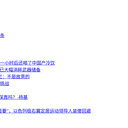
条
一小时后还喝了中国产冷饮
事已大幅消耗武器储备
兰：不是故意的
挑战
保真吗？-扬基
重要”，以色列极右翼定居运动领导人装傻回避