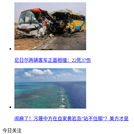
尼日尔两辆客车正面相撞：22死37伤
闹麻了！污蔑中方在自家黄岩岛“站不住脚”？美方才是
今日关注