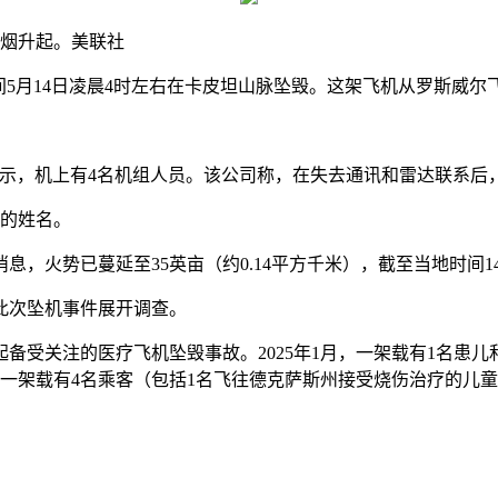
浓烟升起。
美联社
间5月14日凌晨4时左右在卡皮坦山脉坠毁。这架飞机从罗斯威尔
一份声明中表示，机上有4名机组人员。该公司称，在失去通讯和雷达联
者的姓名。
，火势已蔓延至35英亩（约0.14平方千米），截至当地时间
此次坠机事件展开调查。
备受关注的医疗飞机坠毁事故。2025年1月，一架载有1名患
2月，一架载有4名乘客（包括1名飞往德克萨斯州接受烧伤治疗的