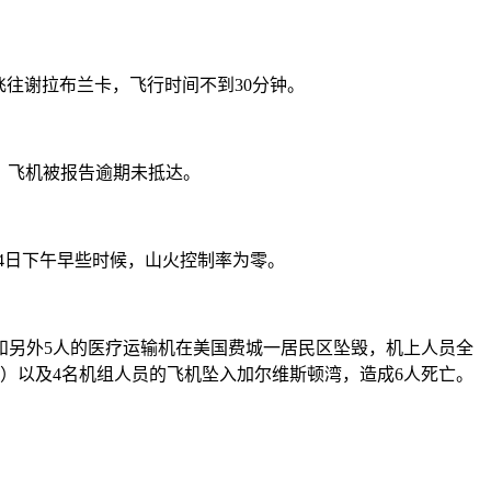
飞往谢拉布兰卡，飞行时间不到30分钟。
系后，飞机被报告逾期未抵达。
14日下午早些时候，山火控制率为零。
儿和另外5人的医疗运输机在美国费城一居民区坠毁，机上人员全
儿童）以及4名机组人员的飞机坠入加尔维斯顿湾，造成6人死亡。