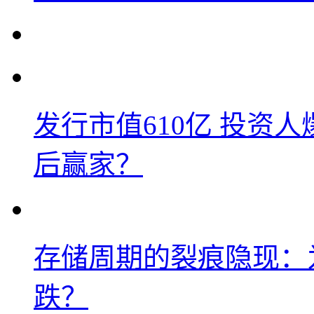
发行市值610亿 投资
后赢家？
存储周期的裂痕隐现：为
跌？