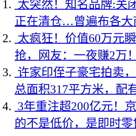
太突然！知名品牌:关
正在清仓…曾遍布各大
太疯狂！价值60万元
抢，网友：一夜赚2万
许家印侄子豪宅拍卖，
总面积317平方米，配
3年重注超200亿元！
的不是低价，是即时零