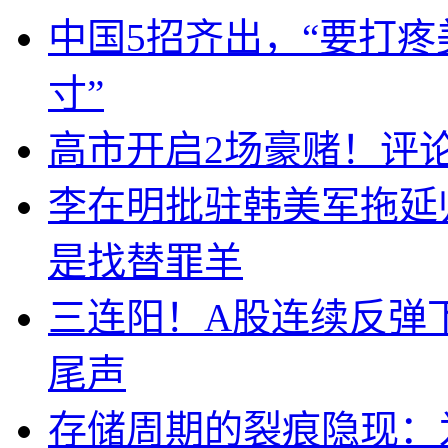
中国5招齐出，“要打
寸”
高市开启2场豪赌！评
李在明批驻韩美军拖延
是找替罪羊
三连阳！A股连续反弹下
尾声
存储周期的裂痕隐现：为