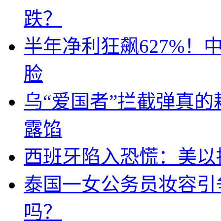
跌？
半年净利狂飙627%
脸
乌“爱国者”拦截弹真
露馅
西班牙陷入恐慌：美以搞
泰国一女公务员妆容引
吗？