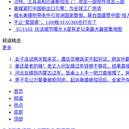
沙特、土耳其和巴基斯坦签了：攻击一国视作攻击三国
美媒紧盯中国新出口引擎：为全球工厂供货
缩水美援附带条件引非洲国家警惕，联合国盛赞中国“授人
不止“爱国者”，1300枚ATACMS也打光了
《GTA6》玩法细节曝光 R星有史以来最大最密集地图
频道精选
更多
女子连试两天鞋未买，遭店员嘲讽买不起别试，网友吵
姜还是老的辣！老丈人问女婿过年钱够不够花，结果直
河北女婿到内蒙古过年，饭桌上人手一把刀直接懵了，
男子花32万娶妻被拒同房，起诉离婚被驳回后，全家开
首页
频道
热点
底部
顶部