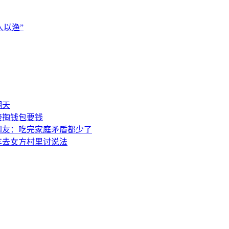
以渔”
翻天
接掏钱包要钱
网友：吃完家庭矛盾都少了
车去女方村里讨说法