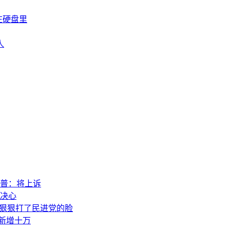
在硬盘里
人
普：将上诉
决心
，狠狠打了民进党的脸
素新增十万