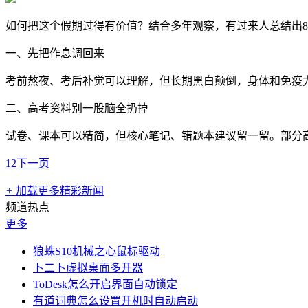
如何把这个假期过得有价值？结合多年观察，有过来人总结出
一、先把作息调回来
考前熬夜、考后补觉可以理解，但长期黑白颠倒，身体和免疫
二、高考资料别一股脑全扔掉
试卷、课本可以精简，但核心笔记、错题本建议留一留。部分
1
2
下一页
+
加载更多精彩新闻
频道热点
更多
狼蛛S10机械之心鼠标驱动
卜二卜虚拟桌面多开器
ToDesk怎么开启界面自动锁定
有道词典怎么设置开机时自动启动