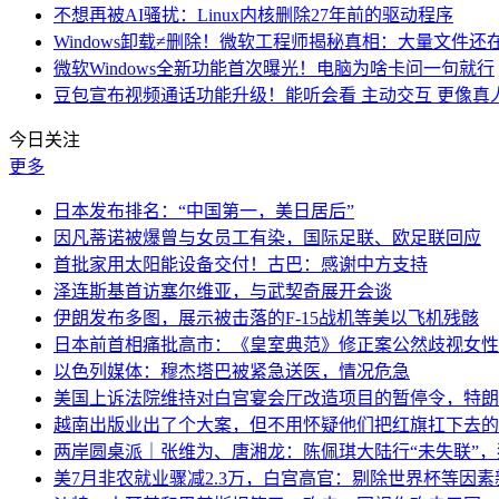
不想再被AI骚扰：Linux内核删除27年前的驱动程序
Windows卸载≠删除！微软工程师揭秘真相：大量文件还
微软Windows全新功能首次曝光！电脑为啥卡问一句就行
豆包宣布视频通话功能升级！能听会看 主动交互 更像真
今日关注
更多
日本发布排名：“中国第一，美日居后”
因凡蒂诺被爆曾与女员工有染，国际足联、欧足联回应
首批家用太阳能设备交付！古巴：感谢中方支持
泽连斯基首访塞尔维亚，与武契奇展开会谈
伊朗发布多图，展示被击落的F-15战机等美以飞机残骸
日本前首相痛批高市：《皇室典范》修正案公然歧视女性
以色列媒体：穆杰塔巴被紧急送医，情况危急
美国上诉法院维持对白宫宴会厅改造项目的暂停令，特朗
越南出版业出了个大案，但不用怀疑他们把红旗扛下去的
两岸圆桌派｜张维为、唐湘龙：陈佩琪大陆行“未失联”
美7月非农就业骤减2.3万，白宫高官：剔除世界杯等因