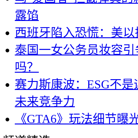
露馅
西班牙陷入恐慌：美以搞
泰国一女公务员妆容引
吗？
赛力斯康波：ESG不
未来竞争力
《GTA6》玩法细节曝