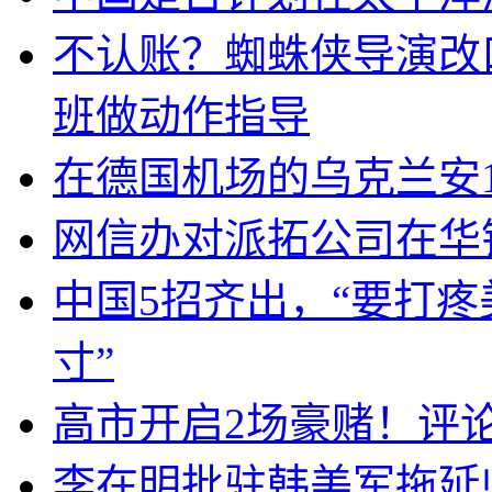
不认账？蜘蛛侠导演改
班做动作指导
在德国机场的乌克兰安1
网信办对派拓公司在华
中国5招齐出，“要打
寸”
高市开启2场豪赌！评
李在明批驻韩美军拖延