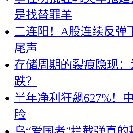
是找替罪羊
三连阳！A股连续反弹下
尾声
存储周期的裂痕隐现：为
跌？
半年净利狂飙627%
脸
乌“爱国者”拦截弹真