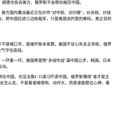
，顺便也告诉美方，俄罗斯不会帮你施压中国。
。美方国内鹰派最近又在炒作"对中软、对印硬"，炒关税、炒技
白，把中国拉进三边核裁军，只是美国谈判里的筹码，真正目的
军不是喊口号，是摊开账本来算。美国不甘心失去主导权，俄罗
住气守住底线。
一环套一环。美国希望用"多线作战"逼中国让步，韩国、日本
妄动。
中国，也没法靠F-35演习吓退中国。俄罗斯懂得"谁才是主
安全怎么走，不是看谁喊得响、动作大，而是谁能稳住心神、看