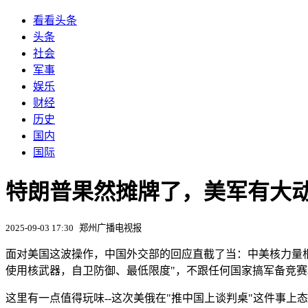
看看头条
头条
社会
军事
娱乐
财经
历史
国内
国际
特朗普果然摊牌了，美军有大动作
2025-09-03 17:30
郑州广播电视报
面对美国这波操作，中国外交部的回应直截了当：中美核力量
使用核武器，自卫防御、最低限度"，不跟任何国家搞军备竞赛
这里有一点值得玩味--这次美俄在"推中国上谈判桌"这件事