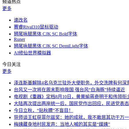
频道热点
更多
速改名
赛睿Rival310鼠标驱动
狮尾咏腿黑体 CJK SC Bold字体
Runer
狮尾咏腿黑体 CJK SC DemiLight字体
AI修仙世界模拟器
今日关注
更多
泽连斯基解除4名乌克兰驻外大使职务，外交洗牌有何深
台风又一次将在周末影响我国 强台风“白海豚”持续逼近
电视剧《重器》定档8月10日，黄景瑜蒋奇明于和伟领衔
大陆再次提出两岸统一后，国民党作出回应，民进党表态
今日立秋，“贴秋膘”不盲目！
导师谈王虹获菲尔兹奖：她的成就，我不敢居其功于万一
梅姨藏身地村民发声：当地人喊的其实是“媒姨”