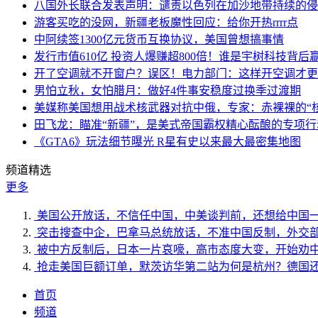
八国外长联合发表声明：谴责以色列在加沙地带持续的侵
游客买吃的没网，新疆老板魔性回应：给你开热rrrr点
中阿续签1300亿元货币互换协议，美国曾想搞事情
发行市值610亿 投资人爆赚超800倍！谁是宇树科技背后
开了空调就不开窗户？误区！电力部门：这样开空调才更
男怕立秋，女怕腊月：做好4件事安稳度过换季过渡期
美媒称美国想用战术核武器对抗中俄，专家：赤裸裸的“核
田飞龙：瞄准“新疆”，是美式帝国霸权精心酝酿的专项行
《GTA6》玩法细节曝光 R星有史以来最大最密集地图
频道精选
更多
美国公开放话，不信任中国，中美谈判前，还想给中国
突击搜查中企，巴拿马总统放话，不准中国反制，外交
被中方反制后，日本一片哀嚎，高市态度大变，开始劝
抢走美国巨额订单，默茨访华第二站为何是杭州？德国
首页
频道