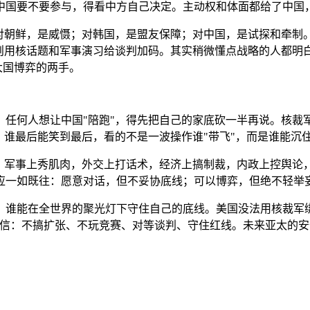
中国要不要参与，得看中方自己决定。主动权和体面都给了中国
。对朝鲜，是威慑；对韩国，是盟友保障；对中国，是试探和牵制
外则用核话题和军事演习给谈判加码。其实稍微懂点战略的人都明
大国博弈的两手。
。任何人想让中国"陪跑"，得先把自己的家底砍一半再说。核裁
，谁最后能笑到最后，看的不是一波操作谁"带飞"，而是谁能沉
。军事上秀肌肉，外交上打话术，经济上搞制裁，内政上控舆论，
应一如既往：愿意对话，但不妥协底线；可以博弈，但绝不轻举
谁能在全世界的聚光灯下守住自己的底线。美国没法用核裁军绑住
自信：不搞扩张、不玩竞赛、对等谈判、守住红线。未来亚太的