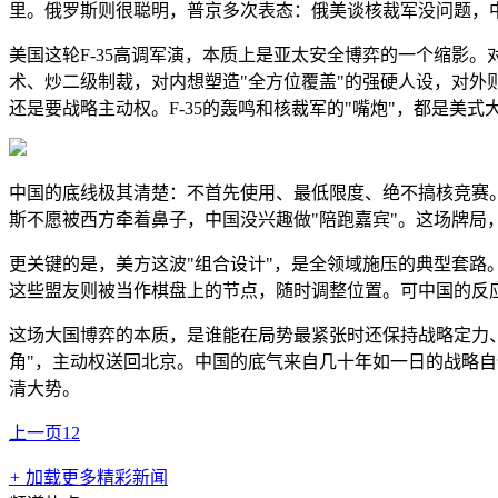
里。俄罗斯则很聪明，普京多次表态：俄美谈核裁军没问题，
美国这轮F-35高调军演，本质上是亚太安全博弈的一个缩影
术、炒二级制裁，对内想塑造"全方位覆盖"的强硬人设，对
还是要战略主动权。F-35的轰鸣和核裁军的"嘴炮"，都是美式
中国的底线极其清楚：不首先使用、最低限度、绝不搞核竞赛
斯不愿被西方牵着鼻子，中国没兴趣做"陪跑嘉宾"。这场牌局
更关键的是，美方这波"组合设计"，是全领域施压的典型套路
这些盟友则被当作棋盘上的节点，随时调整位置。可中国的反
这场大国博弈的本质，是谁能在局势最紧张时还保持战略定力、
角"，主动权送回北京。中国的底气来自几十年如一日的战略
清大势。
上一页
1
2
+
加载更多精彩新闻