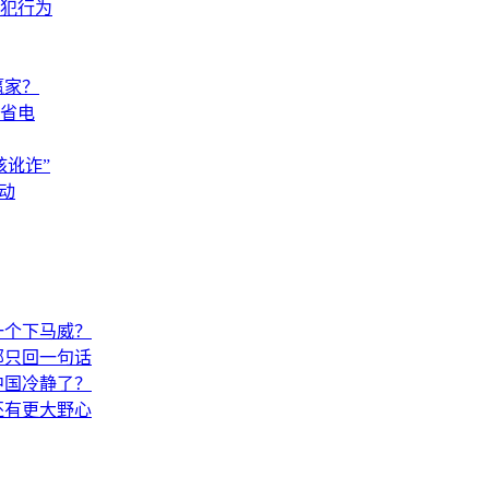
犯行为
赢家？
省电
讹诈”
动
一个下马威？
部只回一句话
中国冷静了？
还有更大野心