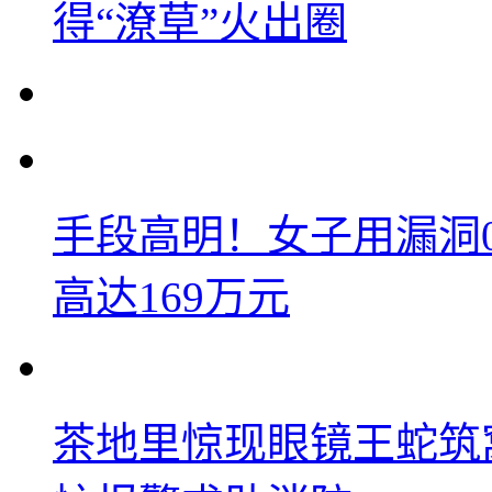
得“潦草”火出圈
手段高明！女子用漏洞
高达169万元
茶地里惊现眼镜王蛇筑