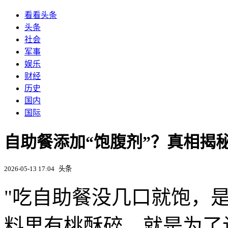
看看头条
头条
社会
军事
娱乐
财经
历史
国内
国际
自助餐添加“饱腹剂”？真相揭
2026-05-13 17:04
头条
"吃自助餐没几口就饱，是
料里有桃酥碎，就是为了