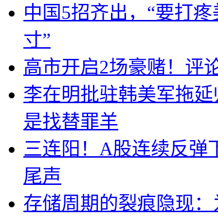
中国5招齐出，“要打
寸”
高市开启2场豪赌！评
李在明批驻韩美军拖延
是找替罪羊
三连阳！A股连续反弹下
尾声
存储周期的裂痕隐现：为