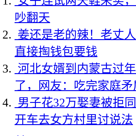
女子连试两天鞋未买，
吵翻天
姜还是老的辣！老丈人
直接掏钱包要钱
河北女婿到内蒙古过年
了，网友：吃完家庭矛
男子花32万娶妻被拒
开车去女方村里讨说法