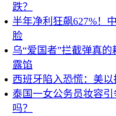
跌？
半年净利狂飙627%
脸
乌“爱国者”拦截弹真
露馅
西班牙陷入恐慌：美以搞
泰国一女公务员妆容引
吗？