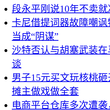
段永平刚说10年不卖
卡尼借提词器故障嘲讽
当成“阴谋”
沙特否认与胡塞武装在
谈
男子15元买文玩核桃砸
摊主做戏做全套
电商平台仓库多次遭袭