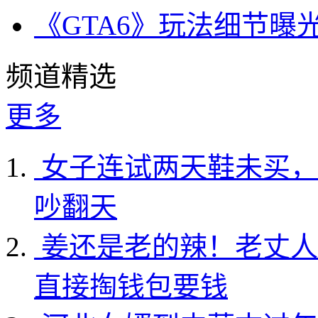
《GTA6》玩法细节曝
频道精选
更多
女子连试两天鞋未买，
吵翻天
姜还是老的辣！老丈人
直接掏钱包要钱