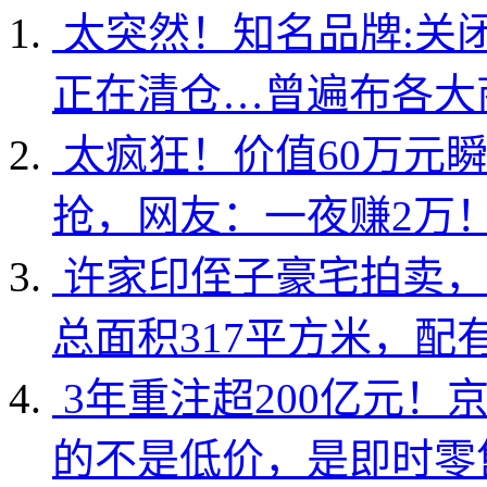
太突然！知名品牌:关
正在清仓…曾遍布各大
太疯狂！价值60万元
抢，网友：一夜赚2万
许家印侄子豪宅拍卖，
总面积317平方米，配
3年重注超200亿元！
的不是低价，是即时零