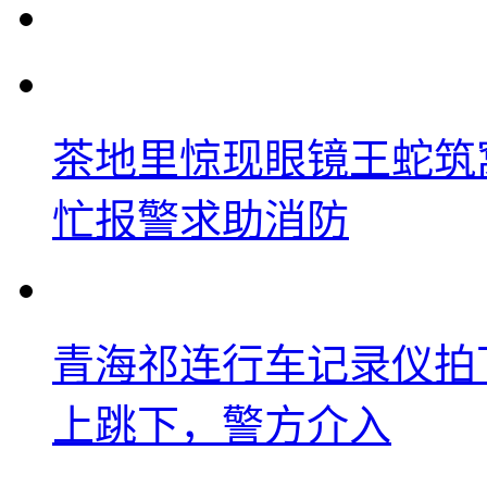
茶地里惊现眼镜王蛇筑
忙报警求助消防
青海祁连行车记录仪拍
上跳下，警方介入