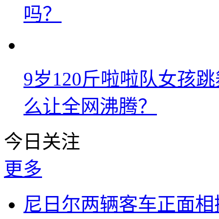
吗？
9岁120斤啦啦队女孩
么让全网沸腾？
今日关注
更多
尼日尔两辆客车正面相撞