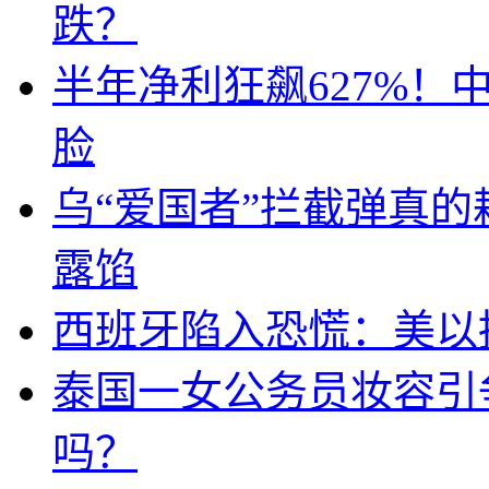
跌？
半年净利狂飙627%
脸
乌“爱国者”拦截弹真
露馅
西班牙陷入恐慌：美以搞
泰国一女公务员妆容引
吗？