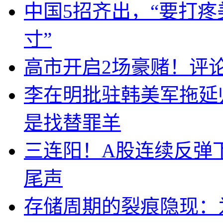
中国5招齐出，“要打
寸”
高市开启2场豪赌！评
李在明批驻韩美军拖延
是找替罪羊
三连阳！A股连续反弹下
尾声
存储周期的裂痕隐现：为