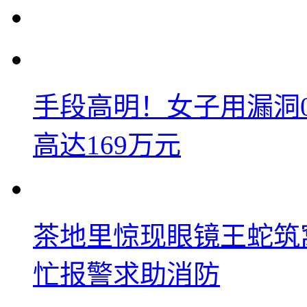
手段高明！女子用漏洞
高达169万元
茶地里惊现眼镜王蛇筑
忙报警求助消防