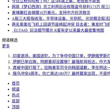
今日立秋你咬秋了吗？这5样端上桌，老规矩不能丢
网易《梦幻西游》员工利用后台权限盗号获利173万 获三
柬埔寨红会捐赠10万美元，支持中方抗洪救灾
A股三大股指收涨，半导体设备、光刻机、光伏概念股活
两名乘客在飞机上因调节座椅起冲突 目击者：事发时飞
《GTA6》玩法细节曝光 R星有史以来最大最密集地图
频道精选
更多
印度退场，美国进犯，为了争夺中国订单，伊朗俄罗斯
伊朗已举白旗，特朗普却没赢够？最强航母抵达，中方
真被中国打服了，驻韩美军司令向韩国道歉，李在明这
俄乌冲突4周年，伤亡高达180万？最终赢家出现，不是
首页
频道
热点
底部
顶部