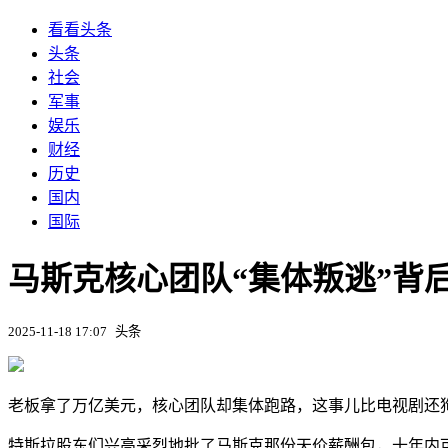
看看头条
头条
社会
军事
娱乐
财经
历史
国内
国际
马斯克核心团队“集体叛逃”背
2025-11-18 17:07
头条
老板拿了万亿美元，核心团队却集体跑路，这事儿比电视剧还
特斯拉股东们兴高采烈地批了马斯克那份天价薪酬包，十年内可能兑现一