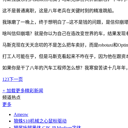
这不是普通离职，这是八年老兵在关键时刻的精准跳船。
我琢磨了一晚上，终于想明白了--这不是钱的问题，是信仰崩
啥叫信仰崩塌？就是你以为自己在造改变世界的车，结果发现
马斯克现在天天念叨的不是怎么把车卖好，而是robotaxi和Opti
打工人可能在乎，但是马斯克看起来不咋在乎，因为他在跟资本市场
如果你是干了八年的汽车工程师怎么想？我寒窗苦读十几年年
1
2
3
下一页
+
加载更多精彩新闻
频道热点
更多
Ameow
狼蛛S10机械之心鼠标驱动
狮尾咏腿黑体 CJK JP Medium字体