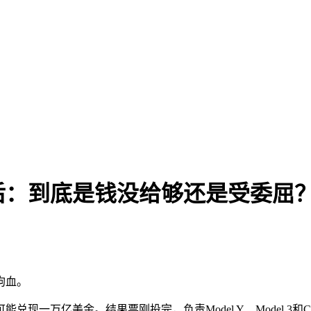
后：到底是钱没给够还是受委屈
狗血。
万亿美金。结果票刚投完，负责Model Y、Model 3和Cyb