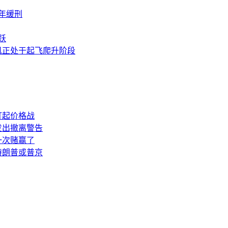
年缓刑
跃
机正处于起飞爬升阶段
打起价格战
发出撤离警告
一次赌赢了
特朗普或普京