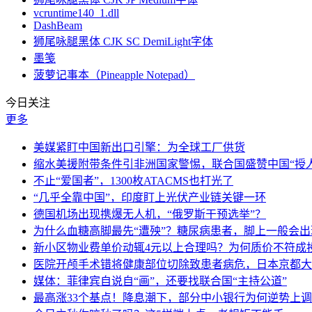
vcruntime140_1.dll
DashBeam
狮尾咏腿黑体 CJK SC DemiLight字体
墨笺
菠萝记事本（Pineapple Notepad）
今日关注
更多
美媒紧盯中国新出口引擎：为全球工厂供货
缩水美援附带条件引非洲国家警惕，联合国盛赞中国“授人
不止“爱国者”，1300枚ATACMS也打光了
“几乎全靠中国”，印度盯上光伏产业链关键一环
德国机场出现携爆无人机，“俄罗斯干预选举”？
为什么血糖高脚最先“遭殃”？糖尿病患者，脚上一般会
新小区物业费单价动辄4元以上合理吗？为何质价不符成
医院开颅手术错将健康部位切除致患者病危，日本京都大
媒体：菲律宾自说自“画”，还要找联合国“主持公道”
最高涨33个基点！降息潮下，部分中小银行为何逆势上