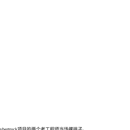
？
ertruck项目的两个老工程师当场撂挑子。