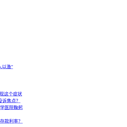
以渔”
出现这个症状
投诉焦点？
学医院鞠躬
调存款利率？