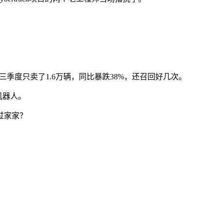
ck前三季度只卖了1.6万辆，同比暴跌38%，还召回好几次。
机器人。
过家家？