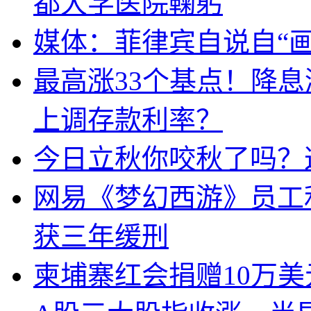
都大学医院鞠躬
媒体：菲律宾自说自“画
最高涨33个基点！降
上调存款利率？
今日立秋你咬秋了吗？
网易《梦幻西游》员工
获三年缓刑
柬埔寨红会捐赠10万