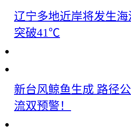
辽宁多地近岸将发生海洋
突破41℃
新台风鲸鱼生成 路径
流双预警！