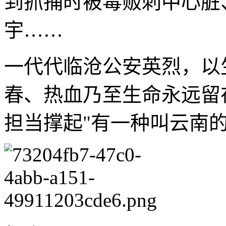
到抓捕时被毒贩刺中心脏
宇……
一代代临沧公安英烈，以
春、热血乃至生命永远留
担当撑起"有一种叫云南