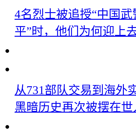
4名烈士被追授“中国武
平”时，他们为何迎上
从731部队交易到海
黑暗历史再次被摆在世