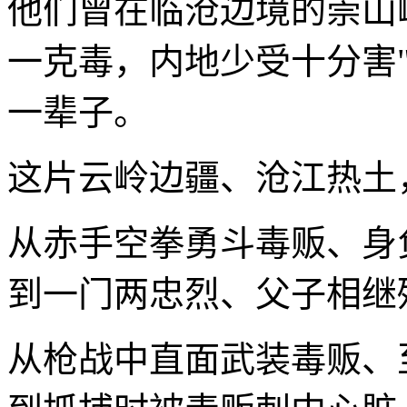
他们曾在临沧边境的崇山
一克毒，内地少受十分害
一辈子。
这片云岭边疆、沧江热土
从赤手空拳勇斗毒贩、身
到一门两忠烈、父子相继
从枪战中直面武装毒贩、