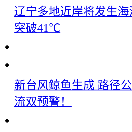
辽宁多地近岸将发生海洋
突破41℃
新台风鲸鱼生成 路径
流双预警！