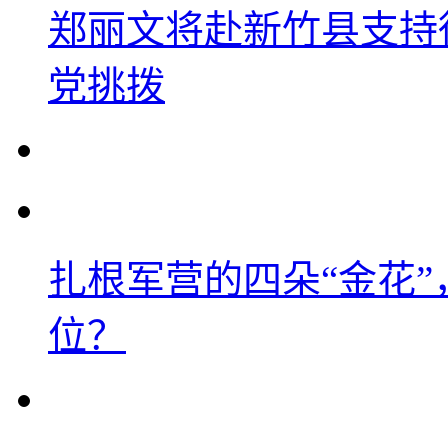
郑丽文将赴新竹县支持
党挑拨
扎根军营的四朵“金花
位？