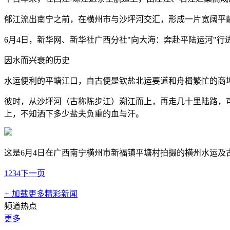
郁江流出南宁之前，在横州市与沙坪河交汇，形成一片宽阔平静
6月4日，新华网、新华社广西分社"向大海：奔赴平陆运河"
因水而兴衰的历史
水运便利的平塘江口，自古便是钦盐北运要道和舟楫繁忙的商埠
彼时，从沙坪河（古称陈步江）溯江而上，再走几十里陆路，
上，不知洒下多少盐夫负重的血与汗。
这是6月4日在广西南宁横州市新福镇平塘村拍摄的横州水运及
1
2
3
4
下一页
+
加载更多精彩新闻
频道热点
更多