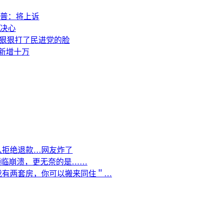
普：将上诉
决心
，狠狠打了民进党的脸
素新增十万
队拒绝退款…网友炸了
濒临崩溃，更无奈的是……
我有两套房，你可以搬来同住＂…