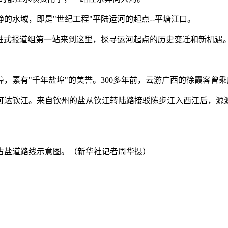
的水域，即是"世纪工程"平陆运河的起点--平塘江口。
行进式报道组第一站来到这里，探寻运河起点的历史变迁和新机遇
，素有"千年盐埠"的美誉。300多年前，云游广西的徐霞客曾乘
可达钦江。来自钦州的盐从钦江转陆路接驳陈步江入西江后，源
古盐道路线示意图。（新华社记者周华摄）