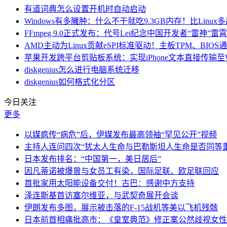
有道词典怎么设置开机时自动启动
Windows有多臃肿：什么不干就吃9.3GB内存！比Linux
FFmpeg 9.0正式发布：代号Lei纪念中国开发者“雷神”雷
AMD主动为Linux贡献eSPI标准驱动！主板TPM、BIO
苹果开发跨平台剪贴板系统：实现iPhone文本直接传输至Win
diskgenius怎么进行电脑系统迁移
diskgenius如何格式化分区
今日关注
更多
以媒疯传“病危”后，伊媒发布最高领袖“罕见公开”视频
主持人连问四次“犹太人生命与巴勒斯坦人生命是否同等
日本发布排名：“中国第一，美日居后”
因凡蒂诺被爆曾与女员工有染，国际足联、欧足联回应
首批家用太阳能设备交付！古巴：感谢中方支持
泽连斯基首访塞尔维亚，与武契奇展开会谈
伊朗发布多图，展示被击落的F-15战机等美以飞机残骸
日本前首相痛批高市：《皇室典范》修正案公然歧视女性