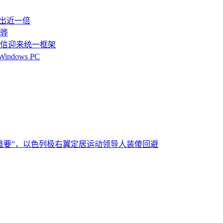
多出近一倍
霄骅
S通信迎来统一框架
dows PC
重要”，以色列极右翼定居运动领导人装傻回避