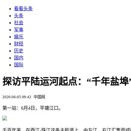
看看头条
头条
社会
军事
娱乐
财经
历史
国内
国际
探访平陆运河起点：“千年盐埠
2026-06-05 09:42
中国网
第一站：6月4日，平塘江口。
千百年来，在西江-珠江这条主航道上，由左江、右江汇集而