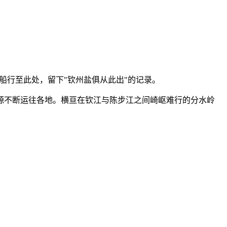
。
船行至此处，留下"钦州盐俱从此出"的记录。
源不断运往各地。横亘在钦江与陈步江之间崎岖难行的分水岭