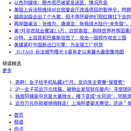
以色列媒体：穆杰塔巴被紧急送医，情况危急
美国上诉法院维持对白宫宴会厅改造项目的暂停令，特朗
越南出版业出了个大案，但不用怀疑他们把红旗扛下去的
两岸圆桌派｜张维为、唐湘龙：陈佩琪大陆行“未失联”
美7月非农就业骤减2.3万，白宫高官：剔除世界杯等因
沙特、土耳其和巴基斯坦签了：攻击一国视作攻击三国
美媒紧盯中国新出口引擎：为全球工厂供货
《GTA6》玩法细节曝光 R星有史以来最大最密集地图
频道精选
更多
奇葩！女子捡手机私藏4个月，反向失主索要“保管费”
沪一女子花近万元找猫，被物业发现就在屋内！寻宠团
独居阿姨家中总是大量放水，楼下变成“水帘洞”，邻居
近百万元存款被悄悄转走！上海阿婆毫无察觉，还说＂
首页
频道
热点