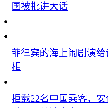
国被批讲大话
菲律宾的海上闹剧演给
相
拒载22名中国乘客，安