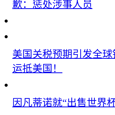
歉：惩处涉事人员
美国关税预期引发全球铜
运抵美国！
因凡蒂诺就“出售世界杯