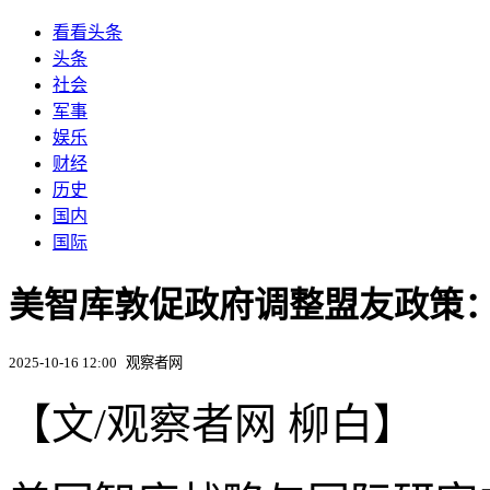
看看头条
头条
社会
军事
娱乐
财经
历史
国内
国际
美智库敦促政府调整盟友政策
2025-10-16 12:00
观察者网
【文/观察者网 柳白】